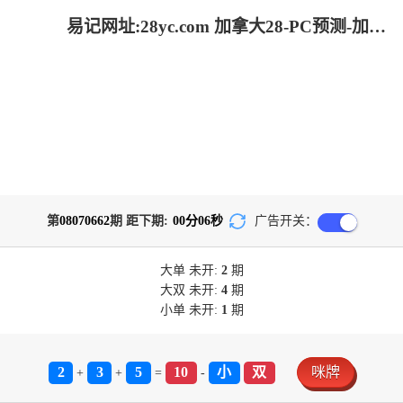
易记网址:28yc.com 加拿大28-PC预测-加拿大pc预测结果走势|加拿大28预测开奖官网咪牌|飞飞28加拿大在线预测_火热研究!
第
08070662
期 距下期:
00
分
05
秒
广告开关：
大单
未开:
2
期
大双
未开:
4
期
小单
未开:
1
期
2
3
5
10
小
双
咪牌
+
+
=
-