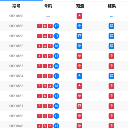
期号
号码
预测
结果
08090860
---
大
---
08090859
8
6
3
17
小
错
08090858
0
4
1
05
双
错
08090857
1
4
5
10
单
错
08090856
1
3
9
13
单
中
08090855
5
1
4
10
小
中
08090854
9
2
0
11
大
错
08090853
5
9
4
18
大
中
08090852
2
6
5
13
单
中
08090851
5
2
3
10
双
中
08090850
3
2
6
11
单
中
08090849
4
5
6
15
单
中