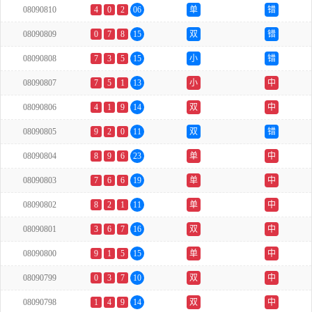
08090810
4
0
2
06
单
错
08090809
0
7
8
15
双
错
08090808
7
3
5
15
小
错
08090807
7
5
1
13
小
中
08090806
4
1
9
14
双
中
08090805
9
2
0
11
双
错
08090804
8
9
6
23
单
中
08090803
7
6
6
19
单
中
08090802
8
2
1
11
单
中
08090801
3
6
7
16
双
中
08090800
9
1
5
15
单
中
08090799
0
3
7
10
双
中
08090798
1
4
9
14
双
中