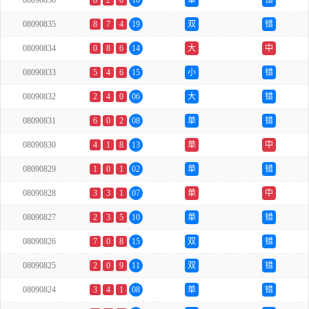
08090836
8
2
0
10
单
错
08090835
8
7
4
19
双
错
08090834
0
8
6
14
大
中
08090833
5
4
6
15
小
错
08090832
2
4
0
06
大
错
08090831
6
0
2
08
单
错
08090830
4
1
8
13
单
中
08090829
1
0
1
02
单
错
08090828
3
3
1
07
单
中
08090827
2
3
5
10
单
错
08090826
7
0
8
15
双
错
08090825
2
0
9
11
双
错
08090824
3
4
1
08
单
错