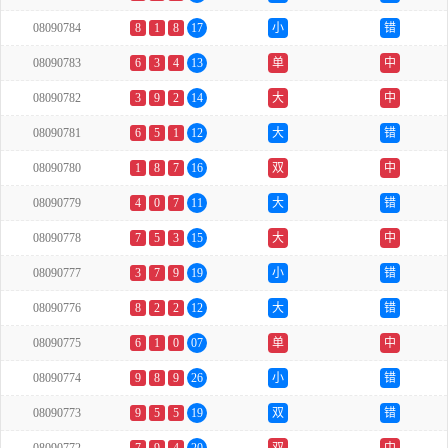
08090784
8
1
8
17
小
错
08090783
6
3
4
13
单
中
08090782
3
9
2
14
大
中
08090781
6
5
1
12
大
错
08090780
1
8
7
16
双
中
08090779
4
0
7
11
大
错
08090778
7
5
3
15
大
中
08090777
3
7
9
19
小
错
08090776
8
2
2
12
大
错
08090775
6
1
0
07
单
中
08090774
9
8
9
26
小
错
08090773
9
5
5
19
双
错