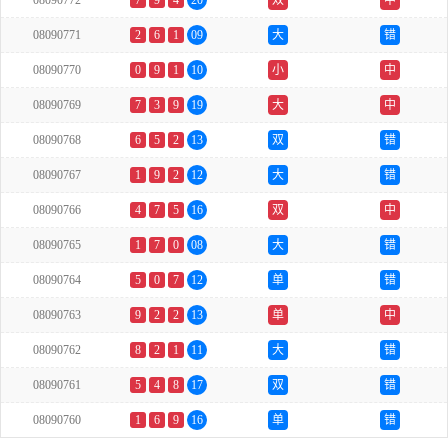
08090772
7
9
4
20
双
中
08090771
2
6
1
09
大
错
08090770
0
9
1
10
小
中
08090769
7
3
9
19
大
中
08090768
6
5
2
13
双
错
08090767
1
9
2
12
大
错
08090766
4
7
5
16
双
中
08090765
1
7
0
08
大
错
08090764
5
0
7
12
单
错
08090763
9
2
2
13
单
中
08090762
8
2
1
11
大
错
08090761
5
4
8
17
双
错
08090760
1
6
9
16
单
错