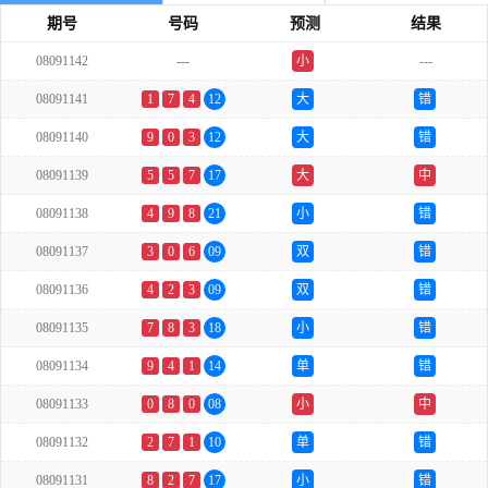
期号
号码
预测
结果
08091142
---
小
---
08091141
1
7
4
12
大
错
08091140
9
0
3
12
大
错
08091139
5
5
7
17
大
中
08091138
4
9
8
21
小
错
08091137
3
0
6
09
双
错
08091136
4
2
3
09
双
错
08091135
7
8
3
18
小
错
08091134
9
4
1
14
单
错
08091133
0
8
0
08
小
中
08091132
2
7
1
10
单
错
08091131
8
2
7
17
小
错