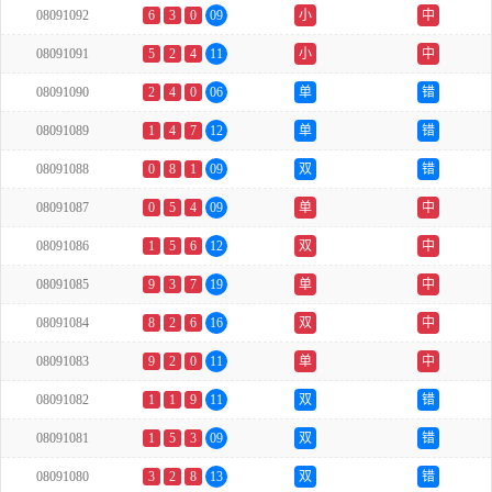
08091092
6
3
0
09
小
中
08091091
5
2
4
11
小
中
08091090
2
4
0
06
单
错
08091089
1
4
7
12
单
错
08091088
0
8
1
09
双
错
08091087
0
5
4
09
单
中
08091086
1
5
6
12
双
中
08091085
9
3
7
19
单
中
08091084
8
2
6
16
双
中
08091083
9
2
0
11
单
中
08091082
1
1
9
11
双
错
08091081
1
5
3
09
双
错
08091080
3
2
8
13
双
错