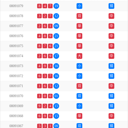
08091079
8
4
7
19
小
错
08091078
3
2
7
12
双
中
08091077
2
6
1
09
单
中
08091076
4
8
9
21
单
中
08091075
8
7
6
21
单
中
08091074
2
6
9
17
大
中
08091073
4
9
3
16
小
错
08091072
6
3
7
16
小
错
08091071
1
6
5
12
双
中
08091070
1
0
0
01
双
错
08091069
9
2
4
15
小
错
08091068
6
9
0
15
单
中
08091067
5
3
1
09
双
错