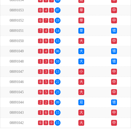
08091054
4
1
5
10
双
中
08091053
0
4
3
07
单
中
08091052
6
7
6
19
单
中
08091051
7
4
3
14
单
错
08091050
3
9
3
15
大
中
08091049
1
4
1
06
大
错
08091048
1
3
6
10
大
错
08091047
3
3
7
13
小
中
08091046
8
5
9
22
大
中
08091045
9
5
9
23
大
中
08091044
2
2
5
09
双
错
08091043
1
6
8
15
大
中
08091042
6
9
0
15
大
中