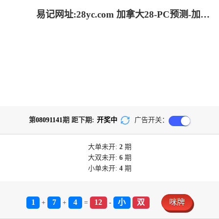
易记网址:28yc.com 加拿大28-PC预测-加拿大pc预测结果走势|加拿大28预测开奖官网咪牌|飞飞28加拿大在线预测_火热研究!
第
08091141
期 距下期:
00
分
47
秒
广告开关：
大单
未开:
2
期
大双
未开:
6
期
小单
未开:
4
期
1
7
4
12
小
双
咪牌
+
+
=
-