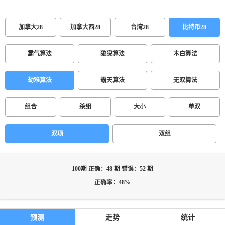
加拿大28
加拿大西28
台湾28
比特币28
霸气算法
狻猊算法
木白算法
劫难算法
霸天算法
无双算法
组合
杀组
大小
单双
双项
双组
100期 正确：48 期 错误：52 期
正确率：48%
预测
走势
统计