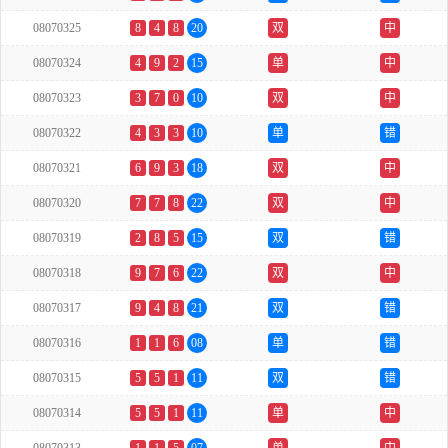
08070325
8
4
8
20
双
中
08070324
4
9
2
15
单
中
08070323
3
7
0
10
双
中
08070322
4
3
3
10
单
错
08070321
6
9
3
18
双
中
08070320
7
7
8
22
双
中
08070319
2
8
5
15
双
错
08070318
9
7
6
22
双
中
08070317
9
4
8
21
双
错
08070316
1
1
6
08
单
错
08070315
5
5
1
11
双
错
08070314
5
5
1
11
单
中