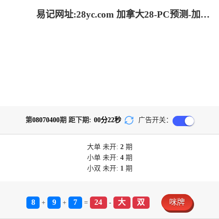
易记网址:28yc.com 加拿大28-PC预测-加拿大pc预测结果走势|加拿大28预测开奖官网咪牌|飞飞28加拿大在线预测_火热研究!
第
08070400
期 距下期:
00
分
22
秒
广告开关：
大单
未开:
2
期
小单
未开:
4
期
小双
未开:
1
期
8
9
7
24
大
双
咪牌
+
+
=
-