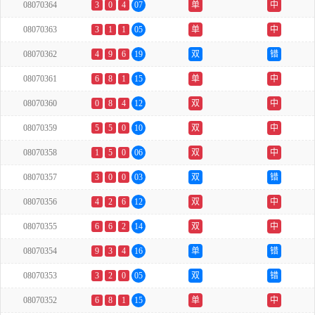
08070364
3
0
4
07
单
中
08070363
3
1
1
05
单
中
08070362
4
9
6
19
双
错
08070361
6
8
1
15
单
中
08070360
0
8
4
12
双
中
08070359
5
5
0
10
双
中
08070358
1
5
0
06
双
中
08070357
3
0
0
03
双
错
08070356
4
2
6
12
双
中
08070355
6
6
2
14
双
中
08070354
9
3
4
16
单
错
08070353
3
2
0
05
双
错
08070352
6
8
1
15
单
中