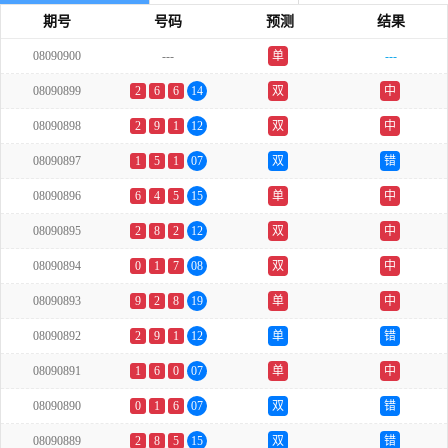
期号
号码
预测
结果
08090900
---
单
---
08090899
2
6
6
14
双
中
08090898
2
9
1
12
双
中
08090897
1
5
1
07
双
错
08090896
6
4
5
15
单
中
08090895
2
8
2
12
双
中
08090894
0
1
7
08
双
中
08090893
9
2
8
19
单
中
08090892
2
9
1
12
单
错
08090891
1
6
0
07
单
中
08090890
0
1
6
07
双
错
08090889
2
8
5
15
双
错