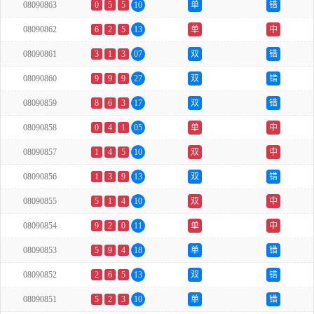
08090863
0
5
5
10
单
错
08090862
6
2
5
13
单
中
08090861
3
1
3
07
双
错
08090860
9
9
9
27
双
错
08090859
8
6
3
17
双
错
08090858
0
4
1
05
单
中
08090857
1
4
5
10
双
中
08090856
1
3
9
13
双
错
08090855
5
1
4
10
双
中
08090854
9
2
0
11
单
中
08090853
5
9
4
18
单
错
08090852
2
6
5
13
双
错
08090851
5
2
3
10
单
错