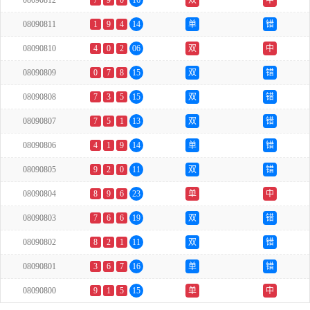
08090812
7
9
0
16
双
中
08090811
1
9
4
14
单
错
08090810
4
0
2
06
双
中
08090809
0
7
8
15
双
错
08090808
7
3
5
15
双
错
08090807
7
5
1
13
双
错
08090806
4
1
9
14
单
错
08090805
9
2
0
11
双
错
08090804
8
9
6
23
单
中
08090803
7
6
6
19
双
错
08090802
8
2
1
11
双
错
08090801
3
6
7
16
单
错
08090800
9
1
5
15
单
中