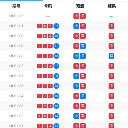
期号
号码
预测
结果
08071392
---
小
单
---
08071391
8
6
9
23
小
单
中
08071390
0
6
4
10
小
双
中
08071389
2
1
8
11
小
双
中
08071388
9
1
8
18
小
单
错
08071387
0
3
4
07
小
单
中
08071386
7
1
0
08
大
双
中
08071385
5
7
2
14
小
双
中
08071384
0
2
8
10
小
单
中
08071383
0
9
1
10
小
双
中
08071382
1
8
5
14
小
双
中
08071381
7
2
4
13
小
单
中