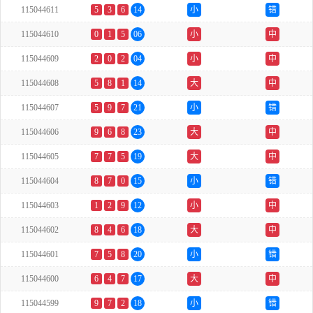
115044611
5
3
6
14
小
错
115044610
0
1
5
06
小
中
115044609
2
0
2
04
小
中
115044608
5
8
1
14
大
中
115044607
5
9
7
21
小
错
115044606
9
6
8
23
大
中
115044605
7
7
5
19
大
中
115044604
8
7
0
15
小
错
115044603
1
2
9
12
小
中
115044602
8
4
6
18
大
中
115044601
7
5
8
20
小
错
115044600
6
4
7
17
大
中
115044599
9
7
2
18
小
错