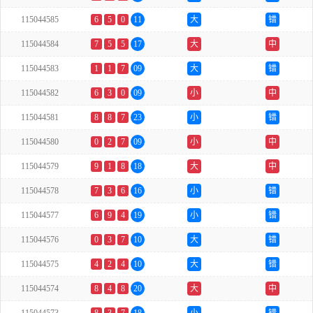
115044585
6
5
0
11
大
错
115044584
7
5
5
17
大
中
115044583
1
1
7
09
大
错
115044582
6
3
0
09
小
中
115044581
8
8
7
23
小
错
115044580
0
2
7
09
小
中
115044579
9
1
8
18
大
中
115044578
7
3
6
16
小
错
115044577
6
9
4
19
小
错
115044576
0
3
7
10
大
错
115044575
4
2
4
10
大
错
115044574
8
4
8
20
大
中