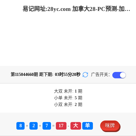
易记网址:28yc.com 加拿大28-PC预测-加拿大pc预测结果走势|加拿大28预测开奖官网咪牌|飞飞28加拿大在线预测_火热研究!
第
115044660
期 距下期:
03
时
55
分
20
秒
广告开关：
大双
未开:
1
期
小单
未开:
5
期
小双
未开:
2
期
8
2
7
17
大
单
咪牌
+
+
=
-