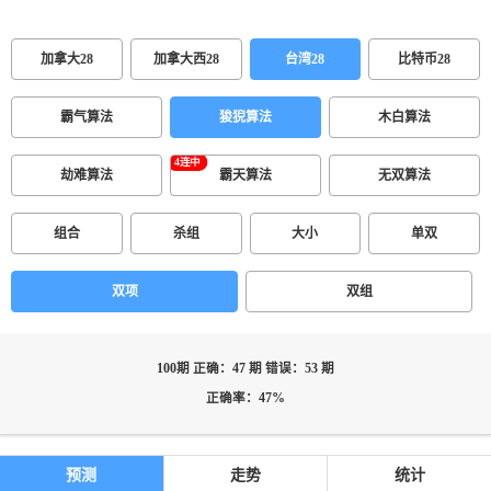
加拿大28
加拿大西28
台湾28
比特币28
霸气算法
狻猊算法
木白算法
劫难算法
霸天算法
无双算法
组合
杀组
大小
单双
双项
双组
100期 正确：47 期 错误：53 期
正确率：47%
预测
走势
统计