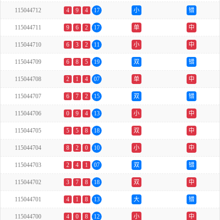
115044712
4
9
4
17
小
错
115044711
9
6
2
17
单
中
115044710
6
3
2
11
小
中
115044709
6
8
5
19
双
错
115044708
2
1
4
07
单
中
115044707
6
7
2
15
双
错
115044706
0
9
4
13
小
中
115044705
5
5
8
18
双
中
115044704
8
2
0
10
小
中
115044703
2
4
1
07
双
错
115044702
3
7
8
18
双
中
115044701
4
1
8
13
大
错
115044700
4
0
8
12
小
中