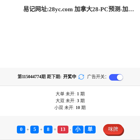
易记网址:28yc.com 加拿大28-PC预测-加拿大pc预测结果走势|加拿大28预测开奖官网咪牌|飞飞28加拿大在线预测_火热研究!
第
115044774
期 距下期:
开奖中
广告开关：
大单
未开:
1
期
大双
未开:
3
期
小双
未开:
10
期
0
5
8
13
小
单
咪牌
+
+
=
-