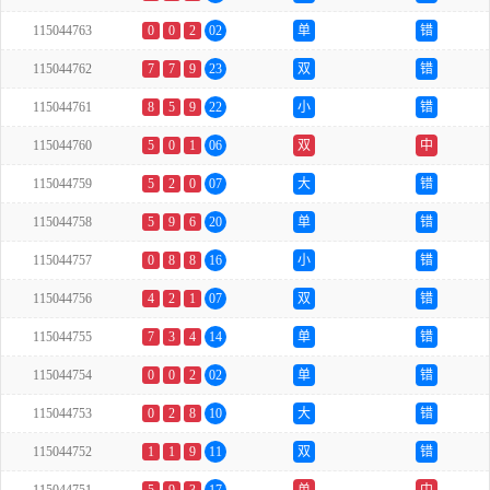
115044763
0
0
2
02
单
错
115044762
7
7
9
23
双
错
115044761
8
5
9
22
小
错
115044760
5
0
1
06
双
中
115044759
5
2
0
07
大
错
115044758
5
9
6
20
单
错
115044757
0
8
8
16
小
错
115044756
4
2
1
07
双
错
115044755
7
3
4
14
单
错
115044754
0
0
2
02
单
错
115044753
0
2
8
10
大
错
115044752
1
1
9
11
双
错