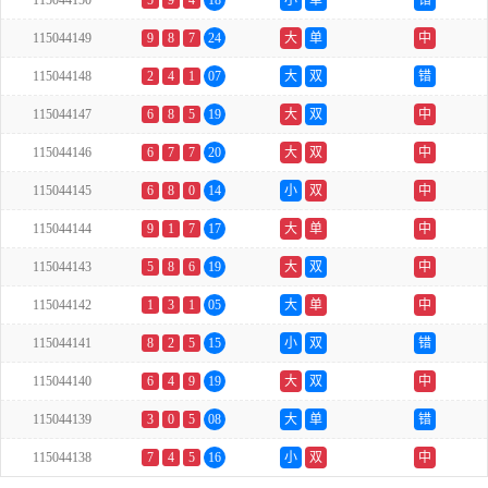
115044150
5
9
4
18
小
单
错
115044149
9
8
7
24
大
单
中
115044148
2
4
1
07
大
双
错
115044147
6
8
5
19
大
双
中
115044146
6
7
7
20
大
双
中
115044145
6
8
0
14
小
双
中
115044144
9
1
7
17
大
单
中
115044143
5
8
6
19
大
双
中
115044142
1
3
1
05
大
单
中
115044141
8
2
5
15
小
双
错
115044140
6
4
9
19
大
双
中
115044139
3
0
5
08
大
单
错
115044138
7
4
5
16
小
双
中