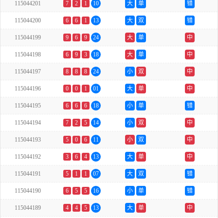
115044201
7
2
1
10
大
单
错
115044200
6
6
1
13
大
双
错
115044199
9
6
9
24
大
单
中
115044198
6
9
3
18
大
单
中
115044197
8
8
8
24
小
双
中
115044196
0
0
1
01
大
单
中
115044195
6
6
6
18
小
单
错
115044194
7
2
5
14
小
双
中
115044193
5
0
6
11
小
双
中
115044192
3
6
4
13
大
单
中
115044191
5
1
1
07
大
双
错
115044190
6
5
5
16
小
单
错
115044189
4
4
5
13
大
单
中