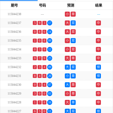
期号
号码
预测
结果
115044238
---
小
单
---
115044237
5
9
3
17
大
双
中
115044236
0
8
6
14
大
双
中
115044235
1
0
8
09
小
双
中
115044234
0
3
9
12
小
双
中
115044233
9
7
9
25
大
单
中
115044232
2
3
4
09
大
双
错
115044231
8
4
8
20
小
单
错
115044230
0
3
4
07
大
单
中
115044229
3
0
0
03
小
单
中
115044228
1
7
8
16
大
单
中
115044227
6
5
0
11
大
双
错