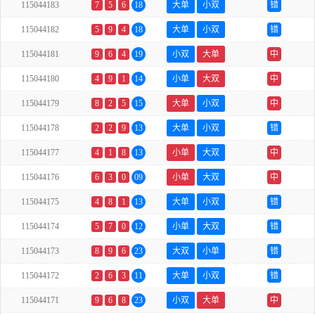
115044183
7
5
6
18
大单
小双
错
115044182
5
9
4
18
大单
小双
错
115044181
9
6
4
19
小双
大单
中
115044180
4
9
1
14
小单
大双
中
115044179
8
2
5
15
大单
小双
中
115044178
2
2
9
13
大单
小双
错
115044177
4
1
8
13
小单
大双
中
115044176
6
3
0
09
小单
大双
中
115044175
4
8
1
13
大单
小双
错
115044174
5
7
0
12
小单
大双
错
115044173
8
9
6
23
大双
小单
错
115044172
2
6
3
11
大单
小双
错
115044171
9
6
8
23
小双
大单
中