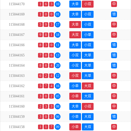
115044170
1
6
3
10
大单
小双
中
115044169
1
0
0
01
大单
小双
错
115044168
5
9
3
17
大单
小双
中
115044167
9
8
1
18
大双
小单
中
115044166
8
3
0
11
大单
小双
错
115044165
7
0
6
13
小双
大单
错
115044164
8
8
4
20
小双
大单
错
115044163
6
2
4
12
小双
大单
中
115044162
5
7
4
16
小单
大双
中
115044161
3
0
2
05
小单
大双
中
115044160
2
3
3
08
大单
小双
中
115044159
3
0
3
06
小单
大双
错
115044158
1
1
7
09
小单
大双
中