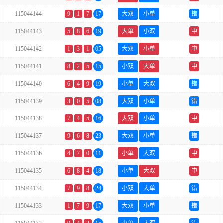
115044144
9
1
7
17
大双
小单
错
115044143
5
8
6
19
大单
小双
中
115044142
1
3
1
05
大双
小单
中
115044141
8
2
5
15
小双
大单
中
115044140
6
4
9
19
小单
大双
错
115044139
3
0
5
08
大双
小单
错
115044138
7
4
5
16
大双
小单
中
115044137
9
6
8
23
大双
小单
错
115044136
4
7
0
11
小单
大双
中
115044135
6
8
4
18
小单
大双
中
115044134
7
9
8
24
小双
大单
错
115044133
1
7
9
17
大双
小单
错