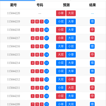
期号
号码
预测
结果
115044220
---
小单
大双
---
115044219
0
8
5
13
小双
大单
错
115044218
5
5
0
10
小双
大单
中
115044217
4
0
3
07
小单
大双
中
115044216
3
0
8
11
大单
小双
错
115044215
1
8
5
14
大双
小单
中
115044214
4
1
6
11
小双
大单
错
115044213
8
1
4
13
小双
大单
错
115044212
5
1
7
13
大双
小单
中
115044211
4
2
8
14
小单
大双
中
115044210
1
1
8
10
小双
大单
中
115044209
7
5
3
15
小单
大双
错