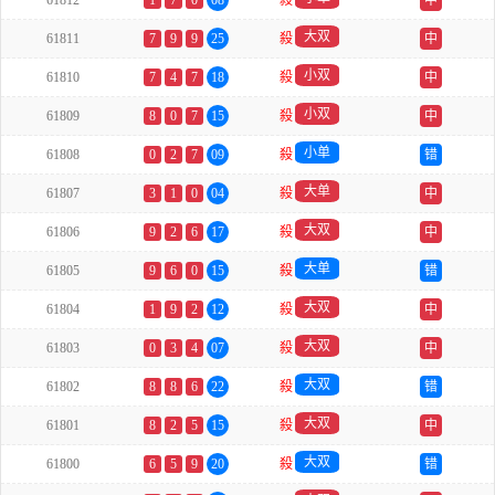
61812
1
7
0
08
殺
中
大双
61811
7
9
9
25
殺
中
小双
61810
7
4
7
18
殺
中
小双
61809
8
0
7
15
殺
中
小单
61808
0
2
7
09
殺
错
大单
61807
3
1
0
04
殺
中
大双
61806
9
2
6
17
殺
中
大单
61805
9
6
0
15
殺
错
大双
61804
1
9
2
12
殺
中
大双
61803
0
3
4
07
殺
中
大双
61802
8
8
6
22
殺
错
大双
61801
8
2
5
15
殺
中
大双
61800
6
5
9
20
殺
错