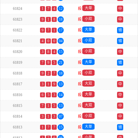
大单
61824
1
7
4
12
殺
中
小双
61823
9
1
8
18
殺
中
大单
61822
9
7
1
17
殺
错
小双
61821
4
0
0
04
殺
错
小双
61820
3
8
4
15
殺
中
大单
61819
7
9
5
21
殺
错
小双
61818
9
2
7
18
殺
中
大双
61817
3
1
9
13
殺
中
大单
61816
6
5
3
14
殺
中
大双
61815
7
1
5
13
殺
中
小双
61814
3
1
3
07
殺
中
大单
61813
1
7
7
15
殺
错
小单