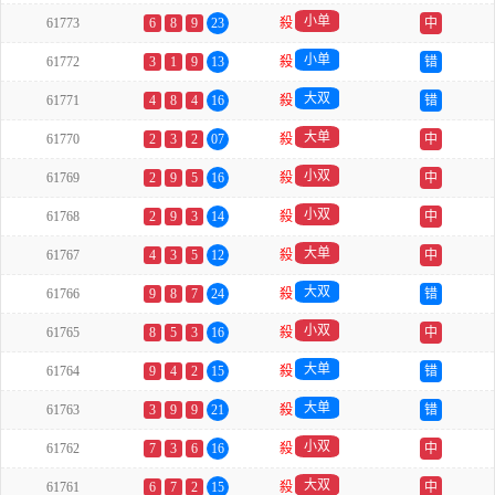
小单
61773
6
8
9
23
殺
中
小单
61772
3
1
9
13
殺
错
大双
61771
4
8
4
16
殺
错
大单
61770
2
3
2
07
殺
中
小双
61769
2
9
5
16
殺
中
小双
61768
2
9
3
14
殺
中
大单
61767
4
3
5
12
殺
中
大双
61766
9
8
7
24
殺
错
小双
61765
8
5
3
16
殺
中
大单
61764
9
4
2
15
殺
错
大单
61763
3
9
9
21
殺
错
小双
61762
7
3
6
16
殺
中
大双
61761
6
7
2
15
殺
中