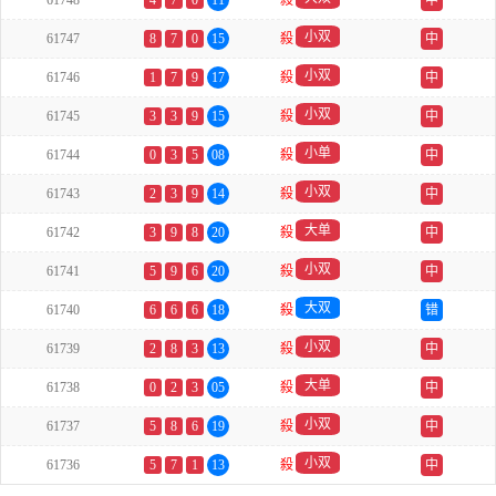
61748
4
7
0
11
殺
中
小双
61747
8
7
0
15
殺
中
小双
61746
1
7
9
17
殺
中
小双
61745
3
3
9
15
殺
中
小单
61744
0
3
5
08
殺
中
小双
61743
2
3
9
14
殺
中
大单
61742
3
9
8
20
殺
中
小双
61741
5
9
6
20
殺
中
大双
61740
6
6
6
18
殺
错
小双
61739
2
8
3
13
殺
中
大单
61738
0
2
3
05
殺
中
小双
61737
5
8
6
19
殺
中
小双
61736
5
7
1
13
殺
中