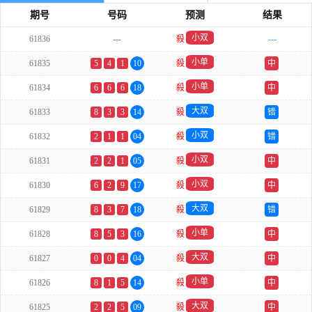
期号
号码
预测
结果
小双
61836
---
殺
---
小单
61835
5
4
1
10
殺
中
小单
61834
6
6
6
18
殺
中
大双
61833
8
3
3
14
殺
错
小双
61832
2
1
1
04
殺
错
小双
61831
2
2
1
05
殺
中
小双
61830
6
2
9
17
殺
中
大双
61829
8
3
7
18
殺
错
小单
61828
8
5
3
16
殺
中
大双
61827
0
0
4
04
殺
中
小单
61826
8
1
5
14
殺
中
大双
61825
2
2
5
09
殺
中