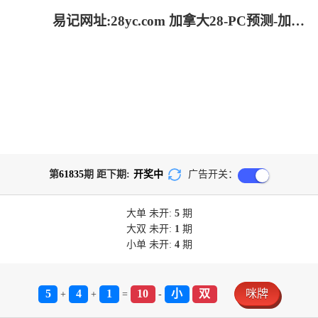
易记网址:28yc.com 加拿大28-PC预测-加拿大pc预测结果走势|加拿大28预测开奖官网咪牌|飞飞28加拿大在线预测_火热研究!
第
61835
期 距下期:
开奖中
广告开关：
大单
未开:
5
期
大双
未开:
1
期
小单
未开:
4
期
5
4
1
10
小
双
咪牌
+
+
=
-