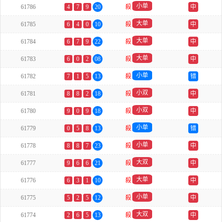
小单
61786
4
7
9
20
殺
中
大单
61785
6
4
0
10
殺
中
大单
61784
6
7
9
22
殺
中
大单
61783
6
0
2
08
殺
中
小单
61782
7
1
5
13
殺
错
小双
61781
8
8
2
18
殺
中
小双
61780
9
0
9
18
殺
中
小单
61779
0
5
8
13
殺
错
小单
61778
8
8
7
23
殺
中
大双
61777
9
6
6
21
殺
中
大单
61776
6
3
1
10
殺
中
小单
61775
5
2
5
12
殺
中
大双
61774
2
6
5
13
殺
中