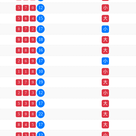
12
小
5
7
0
15
大
5
6
4
17
小
8
7
2
18
大
9
0
9
16
大
8
8
0
17
小
2
6
9
10
小
1
1
8
19
大
3
7
9
12
小
2
7
3
17
大
5
3
9
22
大
5
9
8
17
大
8
4
5
12
小
6
3
3