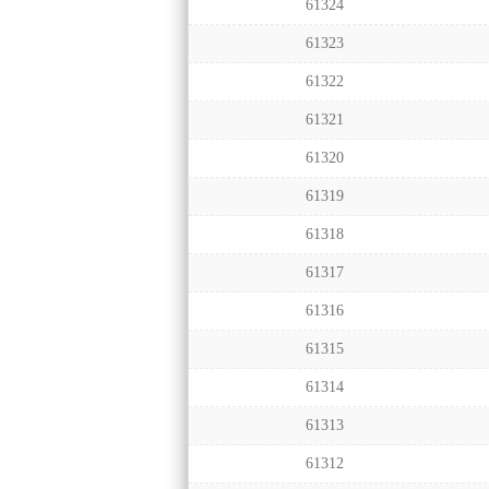
61324
61323
61322
61321
61320
61319
61318
61317
61316
61315
61314
61313
61312