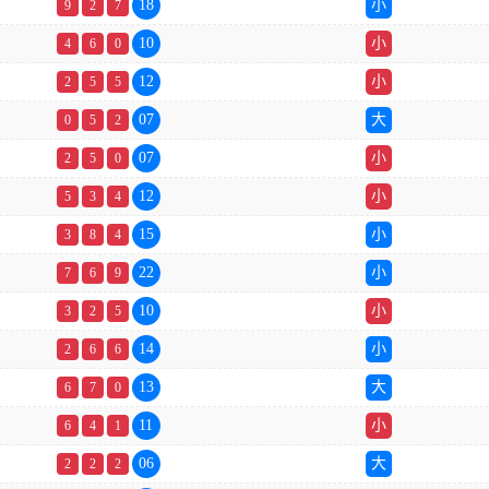
18
小
9
2
7
10
小
4
6
0
12
小
2
5
5
07
大
0
5
2
07
小
2
5
0
12
小
5
3
4
15
小
3
8
4
22
小
7
6
9
10
小
3
2
5
14
小
2
6
6
13
大
6
7
0
11
小
6
4
1
06
大
2
2
2