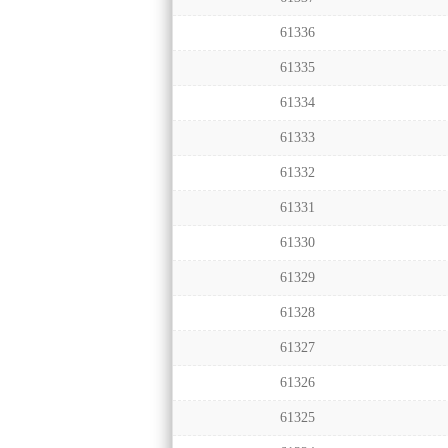
61336
61335
61334
61333
61332
61331
61330
61329
61328
61327
61326
61325