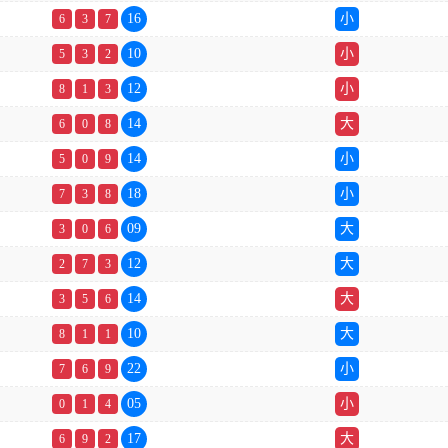
16
小
6
3
7
10
小
5
3
2
12
小
8
1
3
14
大
6
0
8
14
小
5
0
9
18
小
7
3
8
09
大
3
0
6
12
大
2
7
3
14
大
3
5
6
10
大
8
1
1
22
小
7
6
9
05
小
0
1
4
17
大
6
9
2