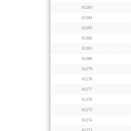
61285
61284
61283
61282
61281
61280
61279
61278
61277
61276
61275
61274
61273