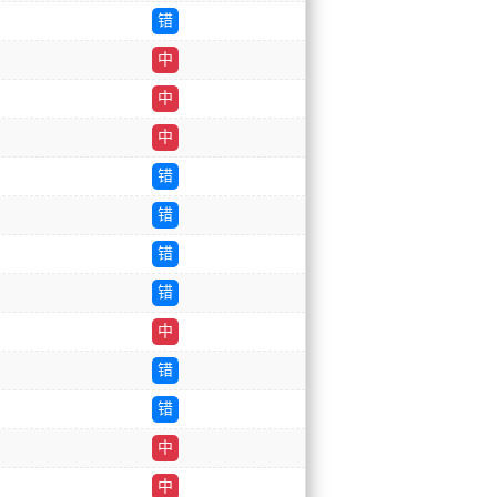
错
中
中
中
错
错
错
错
中
错
错
中
中