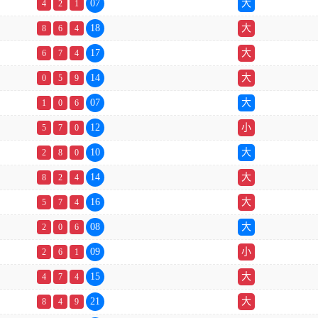
07
大
4
2
1
18
大
8
6
4
17
大
6
7
4
14
大
0
5
9
07
大
1
0
6
12
小
5
7
0
10
大
2
8
0
14
大
8
2
4
16
大
5
7
4
08
大
2
0
6
09
小
2
6
1
15
大
4
7
4
21
大
8
4
9