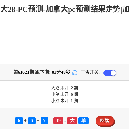
第
61621
期 距下期:
03
分
47
秒
广告开关：
大双
未开:
2
期
小单
未开:
6
期
小双
未开:
1
期
6
+
6
+
7
=
19
-
大
单
咪牌