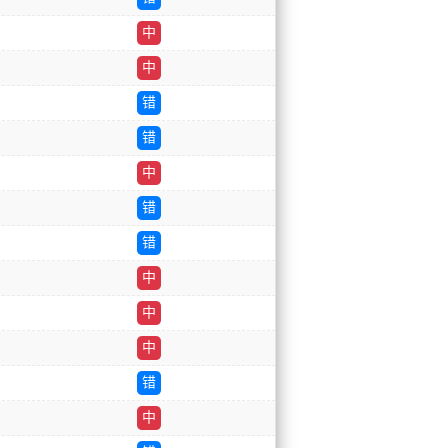
中
中
错
错
中
错
错
中
中
中
错
中