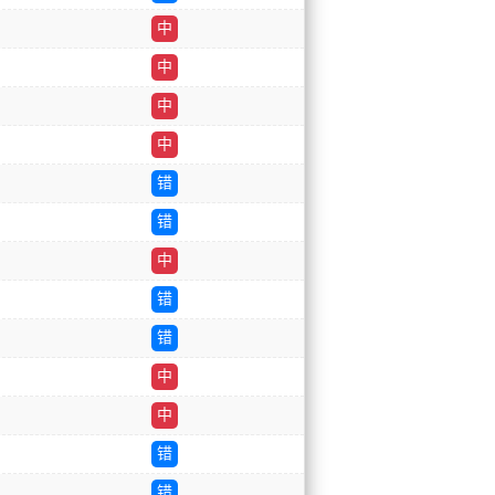
中
中
中
中
错
错
中
错
错
中
中
错
错