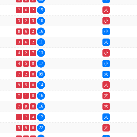
15
大
7
6
2
10
小
3
2
5
16
小
8
6
2
11
大
3
6
2
13
小
4
2
7
17
小
4
5
8
09
大
7
2
0
14
大
9
5
0
16
大
7
1
8
16
大
7
9
0
12
大
1
7
4
22
大
5
9
8