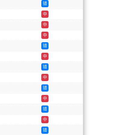
错
中
中
中
错
中
错
中
错
中
错
中
错