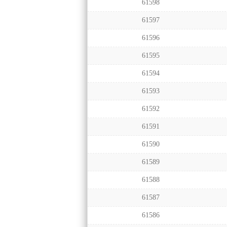
61598
61597
61596
61595
61594
61593
61592
61591
61590
61589
61588
61587
61586