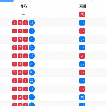
号码
预测
---
大
单
19
小
6
6
7
10
小
0
7
3
26
小
8
9
9
15
小
5
7
3
19
大
6
4
9
20
小
8
3
9
09
小
1
6
2
22
小
9
7
6
11
小
9
0
2
13
大
5
4
4
18
小
6
3
9