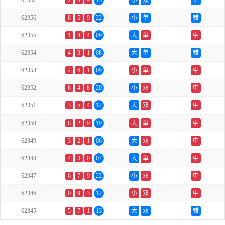
62357
2
4
9
15
小
双
错
62356
8
5
9
22
小
单
错
62355
1
4
4
09
大
单
中
62354
4
3
1
08
大
单
错
62353
2
6
1
09
小
单
中
62352
8
4
8
20
小
双
中
62351
3
5
4
12
大
双
中
62350
8
2
9
19
大
单
中
62349
3
2
1
06
大
双
中
62348
4
3
0
07
大
单
中
62347
6
7
9
22
小
双
中
62346
0
9
3
12
小
双
中
62345
5
7
1
13
大
双
错