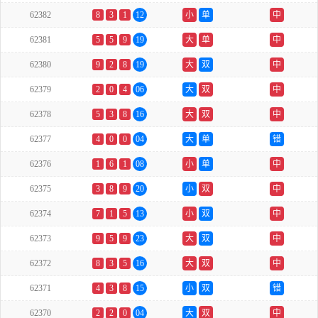
62382
8
3
1
12
小
单
中
62381
5
5
9
19
大
单
中
62380
9
2
8
19
大
双
中
62379
2
0
4
06
大
双
中
62378
5
3
8
16
大
双
中
62377
4
0
0
04
大
单
错
62376
1
6
1
08
小
单
中
62375
3
8
9
20
小
双
中
62374
7
1
5
13
小
双
中
62373
9
5
9
23
大
双
中
62372
8
3
5
16
大
双
中
62371
4
3
8
15
小
双
错
62370
2
2
0
04
大
双
中