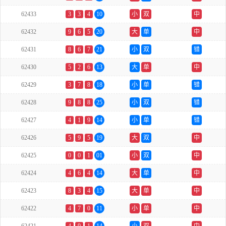
62433
3
3
4
10
小
双
中
62432
9
6
5
20
大
单
中
62431
8
6
7
21
小
双
错
62430
5
2
6
13
大
单
中
62429
3
7
8
18
小
单
错
62428
9
8
8
25
小
双
错
62427
4
1
9
14
小
单
错
62426
5
9
5
19
大
双
中
62425
0
0
1
01
小
双
中
62424
4
6
4
14
大
单
中
62423
8
3
4
15
大
单
中
62422
4
7
0
11
小
单
中