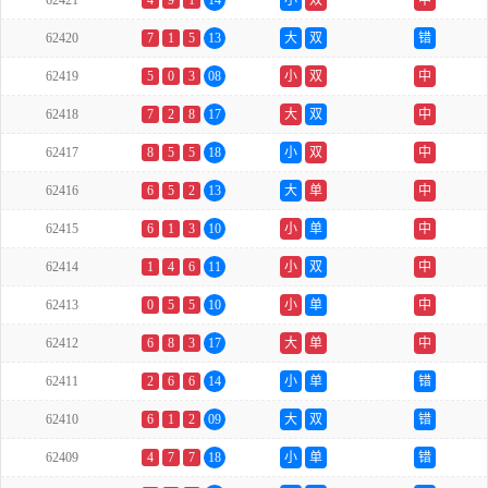
62421
4
9
1
14
小
双
中
62420
7
1
5
13
大
双
错
62419
5
0
3
08
小
双
中
62418
7
2
8
17
大
双
中
62417
8
5
5
18
小
双
中
62416
6
5
2
13
大
单
中
62415
6
1
3
10
小
单
中
62414
1
4
6
11
小
双
中
62413
0
5
5
10
小
单
中
62412
6
8
3
17
大
单
中
62411
2
6
6
14
小
单
错
62410
6
1
2
09
大
双
错
62409
4
7
7
18
小
单
错