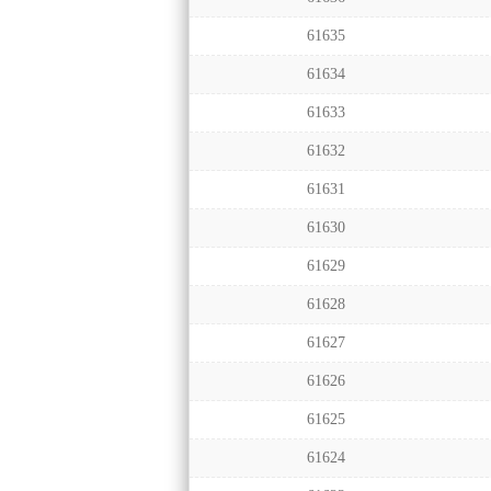
61635
61634
61633
61632
61631
61630
61629
61628
61627
61626
61625
61624