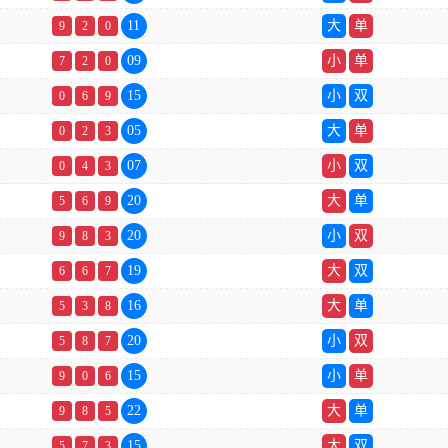
11
大
单
9
2
0
09
小
单
7
2
0
15
小
双
0
6
9
05
大
单
0
2
3
07
小
双
0
4
3
20
大
单
5
6
9
20
小
双
9
8
3
19
大
双
6
6
7
16
大
单
5
3
8
20
小
双
5
8
7
15
小
单
9
0
6
22
大
单
9
8
5
15
大
双
5
7
3