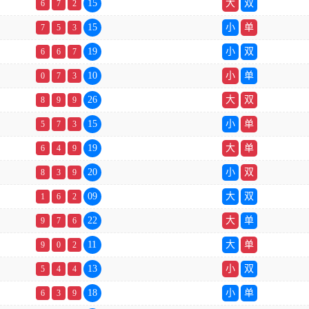
15
大
双
6
7
2
15
小
单
7
5
3
19
小
双
6
6
7
10
小
单
0
7
3
26
大
双
8
9
9
15
小
单
5
7
3
19
大
单
6
4
9
20
小
双
8
3
9
09
大
双
1
6
2
22
大
单
9
7
6
11
大
单
9
0
2
13
小
双
5
4
4
18
小
单
6
3
9