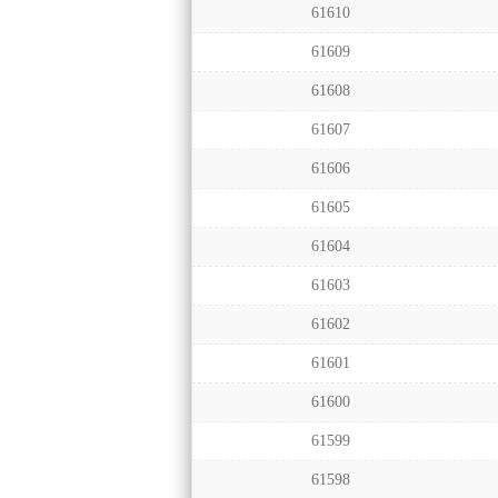
61610
61609
61608
61607
61606
61605
61604
61603
61602
61601
61600
61599
61598