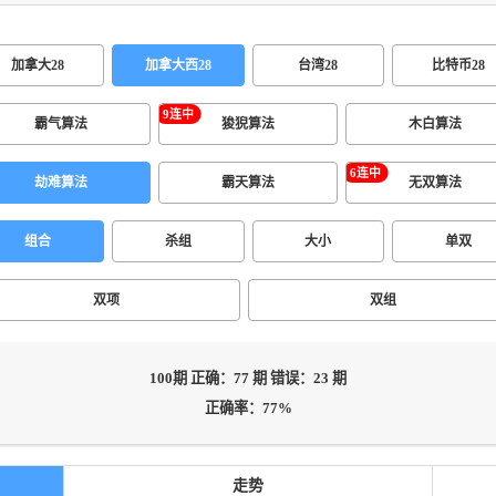
加拿大28
加拿大西28
台湾28
比特币28
霸气算法
狻猊算法
木白算法
劫难算法
霸天算法
无双算法
组合
杀组
大小
单双
双项
双组
100期 正确：77 期 错误：23 期
正确率：77%
走势