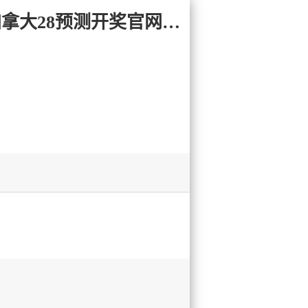
易记网址:28yc.com 加拿大28-PC预测-加拿大pc预测结果走势|加拿大28预测开奖官网咪牌|飞飞28加拿大在线预测_火热研究!