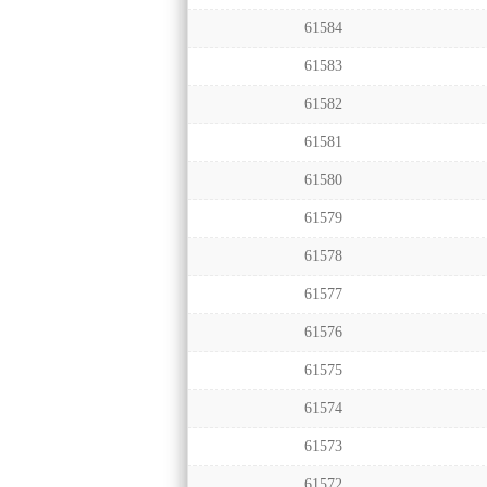
61584
61583
61582
61581
61580
61579
61578
61577
61576
61575
61574
61573
61572