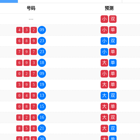
号码
预测
---
小
双
09
小
单
4
3
2
23
小
双
6
8
9
23
小
单
7
9
7
18
大
单
6
9
3
09
小
单
0
2
7
19
大
单
5
9
5
13
大
双
0
4
9
15
大
单
0
8
7
16
大
双
8
2
6
21
大
双
8
5
8
20
大
单
6
8
6