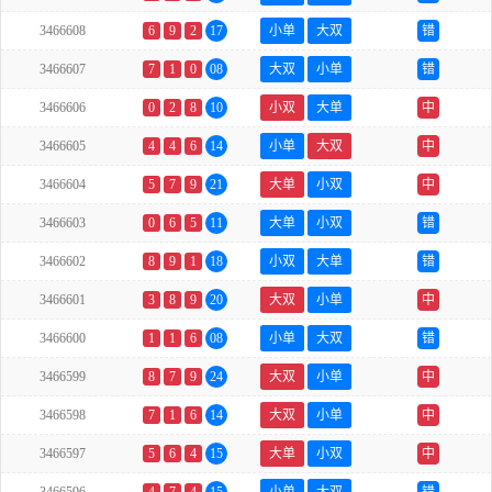
3466608
6
9
2
17
小单
大双
错
3466607
7
1
0
08
大双
小单
错
3466606
0
2
8
10
小双
大单
中
3466605
4
4
6
14
小单
大双
中
3466604
5
7
9
21
大单
小双
中
3466603
0
6
5
11
大单
小双
错
3466602
8
9
1
18
小双
大单
错
3466601
3
8
9
20
大双
小单
中
3466600
1
1
6
08
小单
大双
错
3466599
8
7
9
24
大双
小单
中
3466598
7
1
6
14
大双
小单
中
3466597
5
6
4
15
大单
小双
中