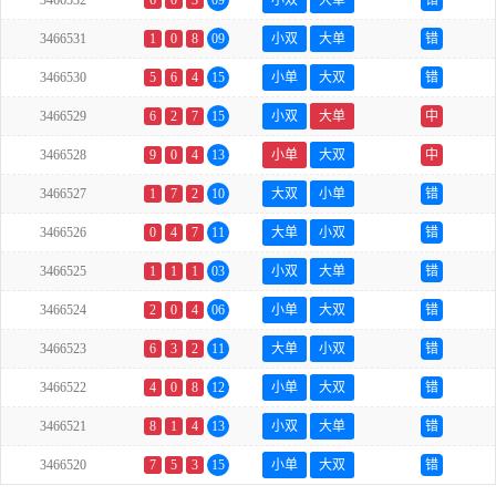
3466532
6
0
3
09
小双
大单
错
3466531
1
0
8
09
小双
大单
错
3466530
5
6
4
15
小单
大双
错
3466529
6
2
7
15
小双
大单
中
3466528
9
0
4
13
小单
大双
中
3466527
1
7
2
10
大双
小单
错
3466526
0
4
7
11
大单
小双
错
3466525
1
1
1
03
小双
大单
错
3466524
2
0
4
06
小单
大双
错
3466523
6
3
2
11
大单
小双
错
3466522
4
0
8
12
小单
大双
错
3466521
8
1
4
13
小双
大单
错
3466520
7
5
3
15
小单
大双
错