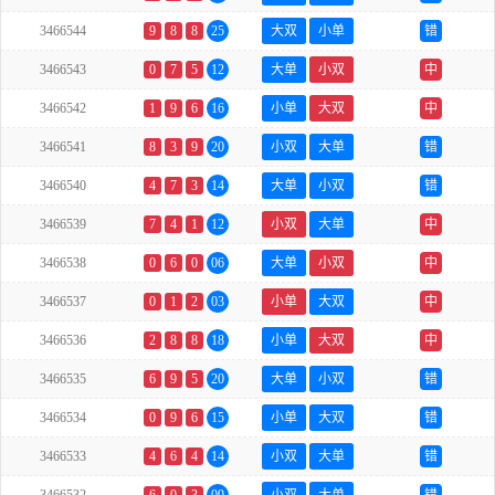
3466544
9
8
8
25
大双
小单
错
3466543
0
7
5
12
大单
小双
中
3466542
1
9
6
16
小单
大双
中
3466541
8
3
9
20
小双
大单
错
3466540
4
7
3
14
大单
小双
错
3466539
7
4
1
12
小双
大单
中
3466538
0
6
0
06
大单
小双
中
3466537
0
1
2
03
小单
大双
中
3466536
2
8
8
18
小单
大双
中
3466535
6
9
5
20
大单
小双
错
3466534
0
9
6
15
小单
大双
错
3466533
4
6
4
14
小双
大单
错