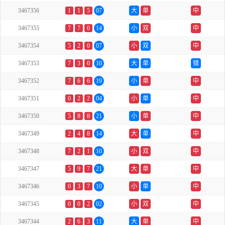
3467356
1
1
5
07
大
单
中
3467355
7
7
0
14
小
双
中
3467354
5
2
0
07
小
双
中
3467353
7
3
0
10
大
单
错
3467352
7
6
6
19
小
单
中
3467351
0
2
2
04
小
单
中
3467350
5
8
8
21
小
单
中
3467349
2
4
8
14
大
单
中
3467348
7
2
1
10
小
双
中
3467347
5
9
7
21
大
单
中
3467346
0
3
7
10
小
单
中
3467345
0
0
2
02
小
双
中
3467344
2
6
3
11
大
单
中