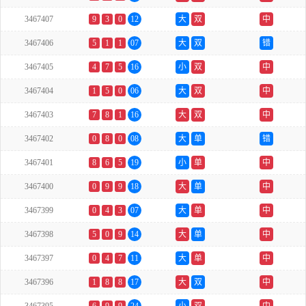
3467407
9
3
0
12
大
双
中
3467406
5
1
1
07
大
双
错
3467405
4
7
5
16
小
双
中
3467404
1
5
0
06
大
双
中
3467403
7
8
1
16
大
双
中
3467402
0
8
0
08
大
单
错
3467401
8
6
5
19
小
单
中
3467400
0
9
9
18
大
单
中
3467399
0
4
3
07
大
单
中
3467398
5
0
9
14
大
单
中
3467397
0
4
7
11
大
单
中
3467396
1
8
8
17
大
双
中