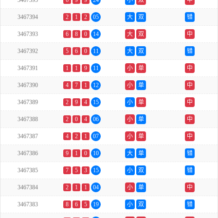
3467395
6
9
9
24
小
双
中
3467394
2
1
2
05
大
双
错
3467393
6
8
0
14
大
双
中
3467392
5
6
0
11
大
双
错
3467391
1
1
9
11
小
单
中
3467390
4
7
1
12
小
单
中
3467389
2
9
4
15
小
单
中
3467388
2
0
4
06
小
单
中
3467387
4
2
1
07
小
单
中
3467386
9
1
0
10
大
单
错
3467385
7
5
3
15
小
双
错
3467384
2
1
1
04
小
单
中
3467383
8
6
5
19
小
双
错