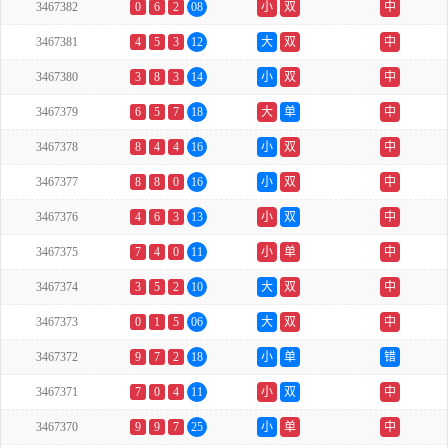
3467382
0
6
2
08
小
双
中
3467381
4
5
3
12
大
双
中
3467380
3
8
3
14
小
双
中
3467379
6
5
7
18
大
单
中
3467378
8
4
4
16
小
双
中
3467377
8
8
0
16
小
双
中
3467376
4
6
3
13
小
双
中
3467375
7
4
0
11
小
单
中
3467374
3
5
2
10
大
双
中
3467373
0
1
5
06
大
双
中
3467372
9
7
2
18
小
单
错
3467371
7
0
4
11
小
双
中
3467370
9
9
7
25
小
单
中