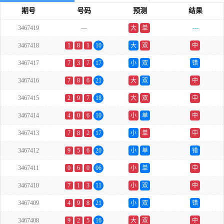
期号
号码
预测
结果
3467419
---
大
单
---
3467418
1
8
1
10
大
双
中
3467417
7
3
7
17
小
双
错
3467416
7
8
6
21
大
双
中
3467415
2
9
7
18
大
双
中
3467414
4
0
6
10
小
单
中
3467413
7
8
2
17
小
单
中
3467412
9
5
6
20
小
单
错
3467411
0
6
0
06
小
单
中
3467410
7
1
3
11
小
双
中
3467409
4
9
8
21
小
双
错
3467408
9
2
5
16
大
双
中