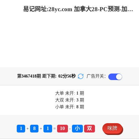
易记网址:28yc.com 加拿大28-PC预测-加拿大pc预测结果走势|加拿大28预测开奖官网咪牌|飞飞28加拿大在线预测_火热研究!
第
3467418
期 距下期:
02
分
56
秒
广告开关：
大单
未开:
1
期
大双
未开:
3
期
小单
未开:
8
期
1
8
1
10
小
双
咪牌
+
+
=
-