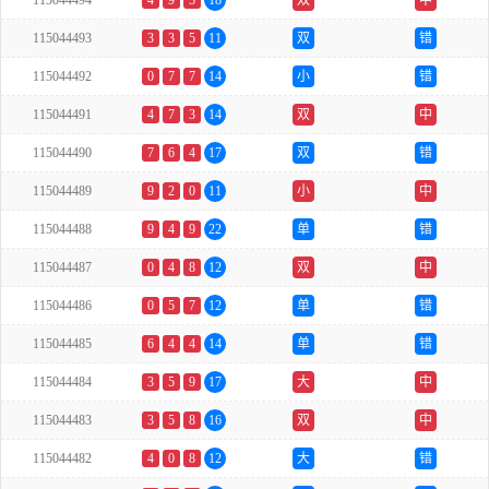
115044494
4
9
5
18
双
中
115044493
3
3
5
11
双
错
115044492
0
7
7
14
小
错
115044491
4
7
3
14
双
中
115044490
7
6
4
17
双
错
115044489
9
2
0
11
小
中
115044488
9
4
9
22
单
错
115044487
0
4
8
12
双
中
115044486
0
5
7
12
单
错
115044485
6
4
4
14
单
错
115044484
3
5
9
17
大
中
115044483
3
5
8
16
双
中
115044482
4
0
8
12
大
错