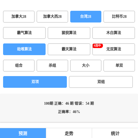
加拿大28
加拿大西28
台湾28
比特币28
霸气算法
狻猊算法
木白算法
劫难算法
霸天算法
无双算法
组合
杀组
大小
单双
双项
双组
100期 正确：46 期 错误：54 期
正确率：46%
预测
走势
统计