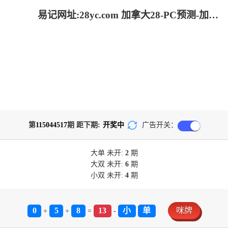
易记网址:28yc.com 加拿大28-PC预测-加拿大pc预测结果走势|加拿大28预测开奖官网咪牌|飞飞28加拿大在线预测_火热研究!
第
115044517
期 距下期:
开奖中
广告开关：
大单
未开:
2
期
大双
未开:
6
期
小双
未开:
4
期
0
5
8
13
小
单
咪牌
+
+
=
-