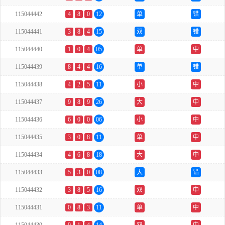
115044442
4
8
0
12
单
错
115044441
3
8
4
15
双
错
115044440
1
0
4
05
单
中
115044439
8
4
4
16
单
错
115044438
4
2
5
11
小
中
115044437
9
8
9
26
大
中
115044436
6
0
0
06
小
中
115044435
3
0
8
11
单
中
115044434
4
6
8
18
大
中
115044433
5
3
0
08
大
错
115044432
3
8
5
16
双
中
115044431
0
8
3
11
单
中