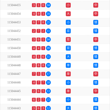
115044455
3
1
0
04
小
中
115044454
4
9
3
16
大
中
115044453
6
7
8
21
小
错
115044452
2
7
2
11
双
错
115044451
3
0
1
04
双
中
115044450
4
4
1
09
双
错
115044449
4
1
6
11
大
错
115044448
2
8
8
18
单
错
115044447
7
5
5
17
单
中
115044446
4
7
7
18
小
错
115044445
2
6
5
13
单
中
115044444
6
2
7
15
小
错
115044443
3
6
3
12
大
错