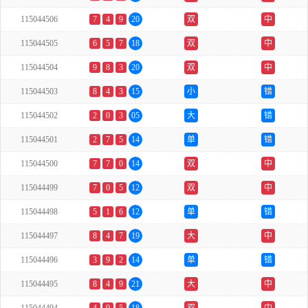
115044506
7
4
9
20
双
中
115044505
6
5
7
18
双
中
115044504
9
8
3
20
双
中
115044503
8
4
3
15
小
错
115044502
2
0
3
05
大
错
115044501
2
7
5
14
单
错
115044500
7
7
0
14
双
中
115044499
7
0
5
12
双
中
115044498
5
1
6
12
单
错
115044497
8
4
7
19
大
中
115044496
3
9
2
14
单
错
115044495
8
4
9
21
大
中