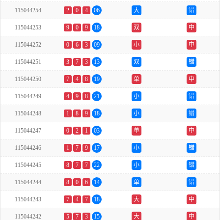
115044254
2
0
4
06
大
错
115044253
9
0
9
18
双
中
115044252
0
6
3
09
小
中
115044251
3
7
3
13
双
错
115044250
7
4
8
19
单
中
115044249
4
9
8
21
小
错
115044248
1
8
9
18
小
错
115044247
0
2
1
03
单
中
115044246
1
7
9
17
小
错
115044245
8
7
7
22
小
错
115044244
8
0
6
14
单
错
115044243
7
4
7
18
大
中
115044242
5
7
3
15
大
中