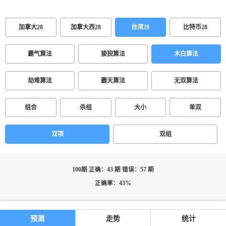
加拿大28
加拿大西28
台湾28
比特币28
霸气算法
狻猊算法
木白算法
劫难算法
霸天算法
无双算法
组合
杀组
大小
单双
双项
双组
100期 正确：43 期 错误：57 期
正确率：43%
预测
走势
统计