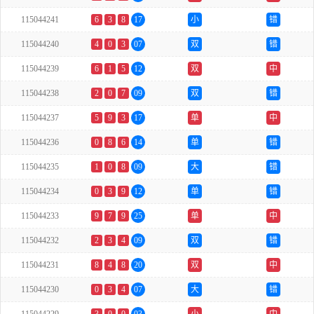
115044241
6
3
8
17
小
错
115044240
4
0
3
07
双
错
115044239
6
1
5
12
双
中
115044238
2
0
7
09
双
错
115044237
5
9
3
17
单
中
115044236
0
8
6
14
单
错
115044235
1
0
8
09
大
错
115044234
0
3
9
12
单
错
115044233
9
7
9
25
单
中
115044232
2
3
4
09
双
错
115044231
8
4
8
20
双
中
115044230
0
3
4
07
大
错