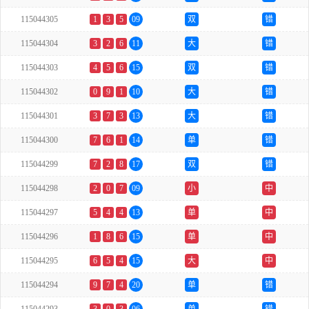
115044305
1
3
5
09
双
错
115044304
3
2
6
11
大
错
115044303
4
5
6
15
双
错
115044302
0
9
1
10
大
错
115044301
3
7
3
13
大
错
115044300
7
6
1
14
单
错
115044299
7
2
8
17
双
错
115044298
2
0
7
09
小
中
115044297
5
4
4
13
单
中
115044296
1
8
6
15
单
中
115044295
6
5
4
15
大
中
115044294
9
7
4
20
单
错