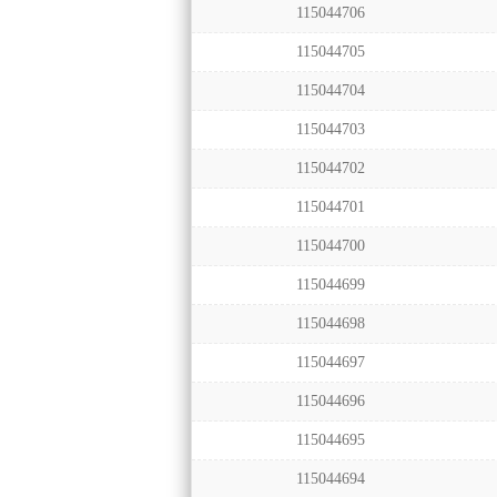
115044706
115044705
115044704
115044703
115044702
115044701
115044700
115044699
115044698
115044697
115044696
115044695
115044694