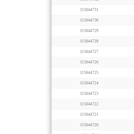
115044731
115044730
115044729
115044728
115044727
115044726
115044725
115044724
115044723
115044722
115044721
115044720