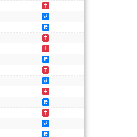
中
错
错
中
中
错
中
错
中
错
中
错
错