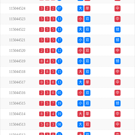
115044524
3
2
2
07
大
单
中
115044523
5
5
3
13
小
双
中
115044522
3
5
5
13
大
双
错
115044521
5
7
5
17
小
双
错
115044520
2
1
9
12
小
双
中
115044519
8
4
5
17
小
双
错
115044518
2
8
5
15
大
双
中
115044517
0
5
8
13
大
单
中
115044516
2
3
0
05
小
双
中
115044515
7
5
7
19
小
双
错
115044514
8
7
4
19
大
单
中
115044513
5
0
3
08
大
双
中