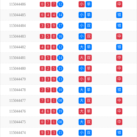
115044486
0
5
7
12
小
单
中
115044485
6
4
4
14
小
单
错
115044484
3
5
9
17
小
双
错
115044483
3
5
8
16
小
双
中
115044482
4
0
8
12
大
单
错
115044481
8
5
1
14
大
双
中
115044480
8
2
5
15
小
单
中
115044479
1
3
9
13
小
单
中
115044478
2
7
1
10
大
单
错
115044477
7
0
1
08
大
双
中
115044476
4
6
9
19
大
单
中
115044475
0
7
1
08
大
双
中
115044474
9
3
3
15
小
双
错