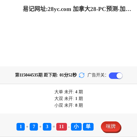
易记网址:28yc.com 加拿大28-PC预测-加拿大pc预测结果走势|加拿大28预测开奖官网咪牌|飞飞28加拿大在线预测_火热研究!
第
115044535
期 距下期:
01
分
52
秒
广告开关：
大单
未开:
4
期
大双
未开:
1
期
小双
未开:
8
期
1
7
3
11
小
单
咪牌
+
+
=
-