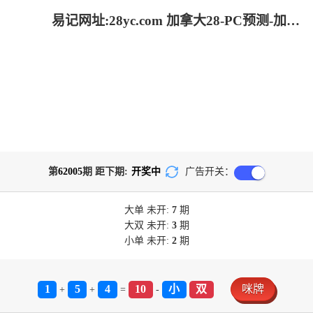
易记网址:28yc.com 加拿大28-PC预测-加拿大pc预测结果走势|加拿大28预测开奖官网咪牌|飞飞28加拿大在线预测_火热研究!
第
62005
期 距下期:
开奖中
广告开关：
大单
未开:
7
期
大双
未开:
3
期
小单
未开:
2
期
1
5
4
10
小
双
咪牌
+
+
=
-