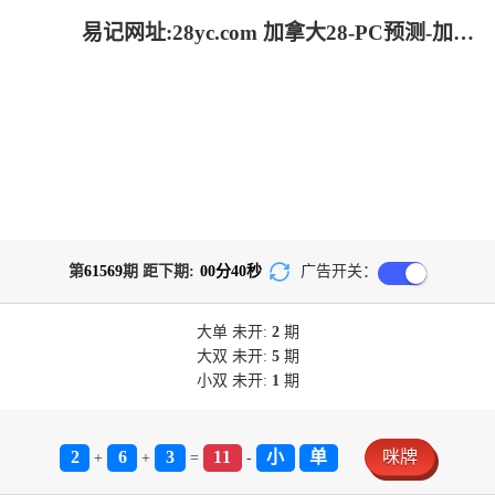
易记网址:28yc.com 加拿大28-PC预测-加拿大pc预测结果走势|加拿大28预测开奖官网咪牌|飞飞28加拿大在线预测_火热研究!
第
61569
期 距下期:
00
分
40
秒
广告开关：
大单
未开:
2
期
大双
未开:
5
期
小双
未开:
1
期
2
6
3
11
小
单
咪牌
+
+
=
-