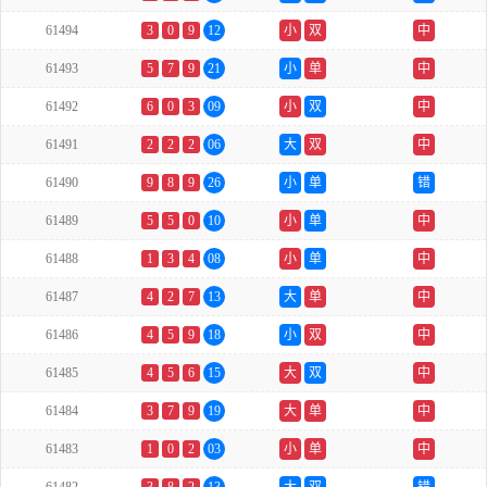
61494
3
0
9
12
小
双
中
61493
5
7
9
21
小
单
中
61492
6
0
3
09
小
双
中
61491
2
2
2
06
大
双
中
61490
9
8
9
26
小
单
错
61489
5
5
0
10
小
单
中
61488
1
3
4
08
小
单
中
61487
4
2
7
13
大
单
中
61486
4
5
9
18
小
双
中
61485
4
5
6
15
大
双
中
61484
3
7
9
19
大
单
中
61483
1
0
2
03
小
单
中