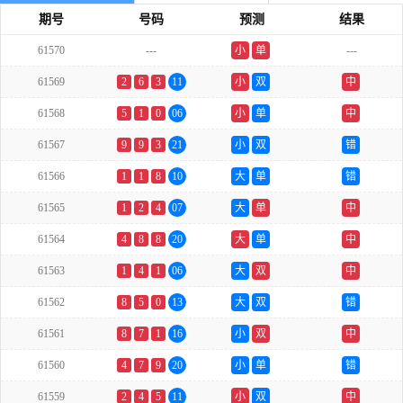
期号
号码
预测
结果
61570
---
小
单
---
61569
2
6
3
11
小
双
中
61568
5
1
0
06
小
单
中
61567
9
9
3
21
小
双
错
61566
1
1
8
10
大
单
错
61565
1
2
4
07
大
单
中
61564
4
8
8
20
大
单
中
61563
1
4
1
06
大
双
中
61562
8
5
0
13
大
双
错
61561
8
7
1
16
小
双
中
61560
4
7
9
20
小
单
错
61559
2
4
5
11
小
双
中