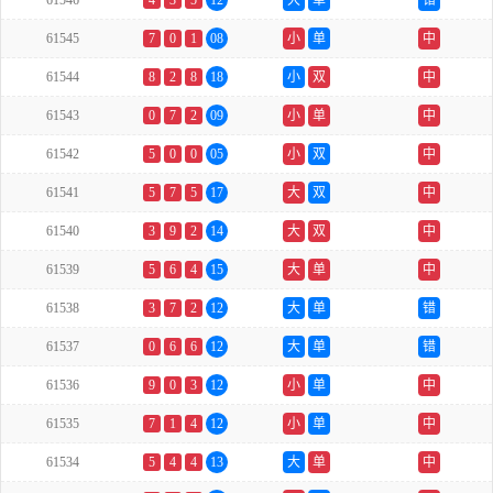
61546
4
3
5
12
大
单
错
61545
7
0
1
08
小
单
中
61544
8
2
8
18
小
双
中
61543
0
7
2
09
小
单
中
61542
5
0
0
05
小
双
中
61541
5
7
5
17
大
双
中
61540
3
9
2
14
大
双
中
61539
5
6
4
15
大
单
中
61538
3
7
2
12
大
单
错
61537
0
6
6
12
大
单
错
61536
9
0
3
12
小
单
中
61535
7
1
4
12
小
单
中
61534
5
4
4
13
大
单
中