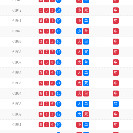
61943
8
9
5
22
大
单
中
61942
1
0
3
04
小
双
中
61941
6
3
1
10
小
单
中
61940
6
6
3
15
小
单
中
61939
3
8
5
16
大
单
中
61938
3
7
7
17
大
双
中
61937
4
6
8
18
大
单
中
61936
5
3
6
14
大
单
中
61935
5
8
8
21
大
双
中
61934
6
1
8
15
大
单
中
61933
4
2
6
12
大
单
错
61932
8
1
3
12
大
双
中
61931
8
2
0
10
小
单
中