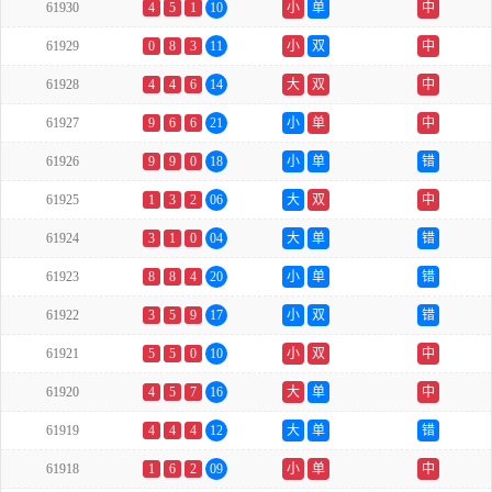
61930
4
5
1
10
小
单
中
61929
0
8
3
11
小
双
中
61928
4
4
6
14
大
双
中
61927
9
6
6
21
小
单
中
61926
9
9
0
18
小
单
错
61925
1
3
2
06
大
双
中
61924
3
1
0
04
大
单
错
61923
8
8
4
20
小
单
错
61922
3
5
9
17
小
双
错
61921
5
5
0
10
小
双
中
61920
4
5
7
16
大
单
中
61919
4
4
4
12
大
单
错
61918
1
6
2
09
小
单
中