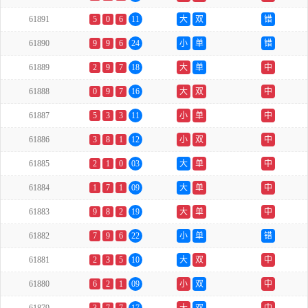
61891
5
0
6
11
大
双
错
61890
9
9
6
24
小
单
错
61889
2
9
7
18
大
单
中
61888
0
9
7
16
大
双
中
61887
5
3
3
11
小
单
中
61886
3
8
1
12
小
双
中
61885
2
1
0
03
大
单
中
61884
1
7
1
09
大
单
中
61883
9
8
2
19
大
单
中
61882
7
9
6
22
小
单
错
61881
2
3
5
10
大
双
中
61880
6
2
1
09
小
双
中