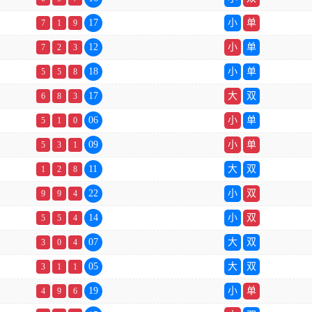
17
小
单
7
1
9
12
小
单
7
2
3
18
小
单
5
5
8
17
大
双
6
8
3
06
小
单
5
1
0
09
小
单
5
3
1
11
大
双
1
2
8
22
小
双
9
9
4
14
小
双
5
5
4
07
大
双
3
0
4
05
大
双
3
1
1
19
小
单
4
9
6