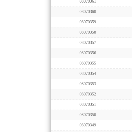
08070361
08070360
08070359
08070358
08070357
08070356
08070355
08070354
08070353
08070352
08070351
08070350
08070349