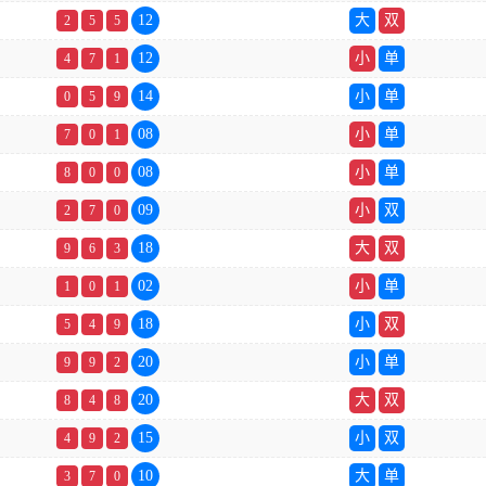
12
大
双
2
5
5
12
小
单
4
7
1
14
小
单
0
5
9
08
小
单
7
0
1
08
小
单
8
0
0
09
小
双
2
7
0
18
大
双
9
6
3
02
小
单
1
0
1
18
小
双
5
4
9
20
小
单
9
9
2
20
大
双
8
4
8
15
小
双
4
9
2
10
大
单
3
7
0