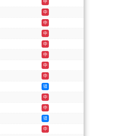
中
中
中
中
中
中
中
中
错
中
中
错
中