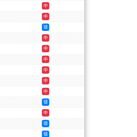
中
中
错
中
中
中
中
中
中
错
中
错
错