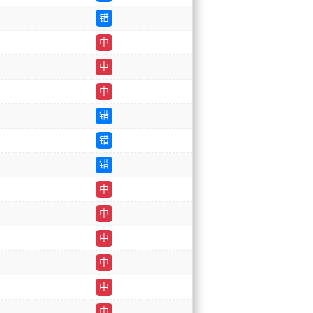
错
中
中
中
错
错
错
中
中
中
中
中
中