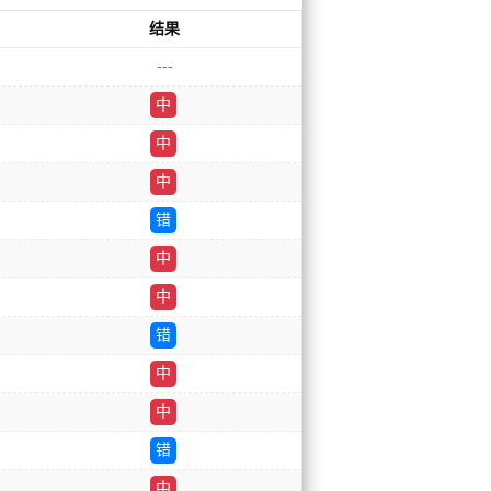
结果
---
中
中
中
错
中
中
错
中
中
错
中