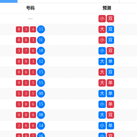
号码
预测
---
小
双
15
大
双
8
3
4
11
小
双
0
8
3
18
小
双
5
7
6
12
大
单
0
9
3
15
大
双
8
6
1
15
大
单
9
1
5
08
大
单
1
2
5
15
小
单
1
8
6
08
大
双
0
8
0
14
小
单
2
6
6
16
小
双
0
9
7