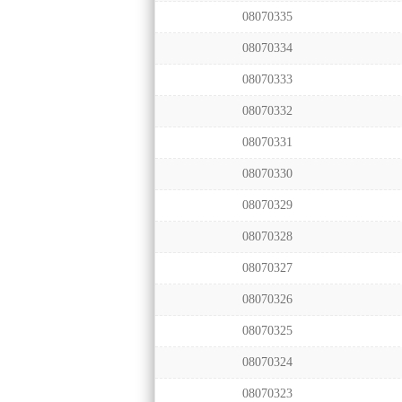
08070335
08070334
08070333
08070332
08070331
08070330
08070329
08070328
08070327
08070326
08070325
08070324
08070323