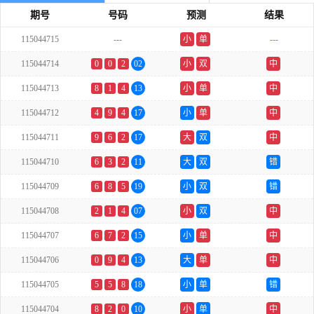
期号
号码
预测
结果
115044715
---
小
单
---
115044714
0
0
2
02
小
双
中
115044713
8
1
4
13
小
单
中
115044712
4
9
4
17
小
单
中
115044711
9
6
2
17
大
双
中
115044710
6
3
2
11
大
双
错
115044709
6
8
5
19
小
双
错
115044708
2
1
4
07
小
双
中
115044707
6
7
2
15
小
单
中
115044706
0
9
4
13
大
单
中
115044705
5
5
8
18
小
单
错
115044704
8
2
0
10
小
单
中