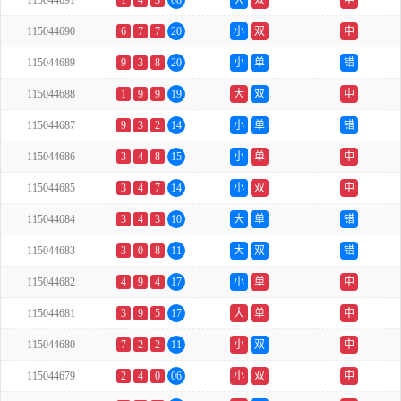
115044691
1
4
3
08
大
双
中
115044690
6
7
7
20
小
双
中
115044689
9
3
8
20
小
单
错
115044688
1
9
9
19
大
双
中
115044687
9
3
2
14
小
单
错
115044686
3
4
8
15
小
单
中
115044685
3
4
7
14
小
双
中
115044684
3
4
3
10
大
单
错
115044683
3
0
8
11
大
双
错
115044682
4
9
4
17
小
单
中
115044681
3
9
5
17
大
单
中
115044680
7
2
2
11
小
双
中
115044679
2
4
0
06
小
双
中