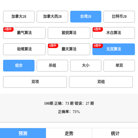
加拿大28
加拿大西28
台湾28
比特币28
霸气算法
狻猊算法
木白算法
劫难算法
霸天算法
无双算法
组合
杀组
大小
单双
双项
双组
100期 正确：73 期 错误：27 期
正确率：73%
预测
走势
统计