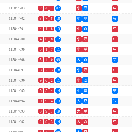
115044703
2
4
1
07
小
双
中
115044702
3
7
8
18
小
单
错
115044701
4
1
8
13
小
双
中
115044700
4
0
8
12
小
双
中
115044699
3
1
7
11
小
单
中
115044698
5
4
0
09
大
双
错
115044697
8
7
3
18
小
双
中
115044696
9
0
2
11
小
双
中
115044695
5
5
4
14
小
单
错
115044694
0
9
4
13
大
双
错
115044693
3
9
7
19
大
单
中
115044692
2
9
3
14
大
双
中