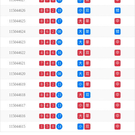
115044627
9
7
0
16
小
双
中
115044626
8
9
2
19
小
双
错
115044625
8
3
6
17
大
单
中
115044624
0
6
2
08
大
单
错
115044623
3
4
2
09
大
单
中
115044622
4
6
6
16
大
双
中
115044621
7
4
0
11
大
单
中
115044620
3
4
1
08
大
双
中
115044619
8
5
2
15
小
单
中
115044618
8
8
7
23
大
双
中
115044617
6
4
3
13
小
单
中
115044616
9
6
2
17
大
单
中
115044615
1
5
8
14
小
双
中