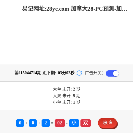
易记网址:28yc.com 加拿大28-PC预测-加拿大pc预测结果走势|加拿大28预测开奖官网咪牌|飞飞28加拿大在线预测_火热研究!
第
115044714
期 距下期:
03
分
02
秒
广告开关：
大单
未开:
2
期
大双
未开:
9
期
小单
未开:
1
期
0
0
2
02
小
双
咪牌
+
+
=
-