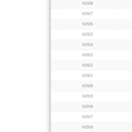
61928
61927
61926
61925
61924
61923
61922
61921
61920
61919
61918
61917
61916