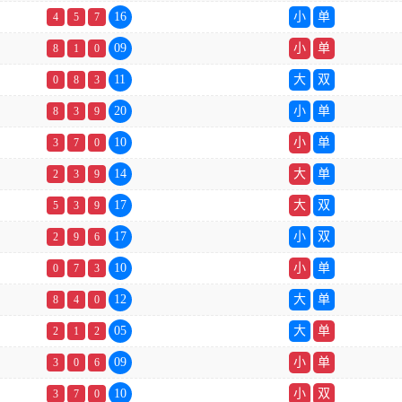
16
小
单
4
5
7
09
小
单
8
1
0
11
大
双
0
8
3
20
小
单
8
3
9
10
小
单
3
7
0
14
大
单
2
3
9
17
大
双
5
3
9
17
小
双
2
9
6
10
小
单
0
7
3
12
大
单
8
4
0
05
大
单
2
1
2
09
小
单
3
0
6
10
小
双
3
7
0