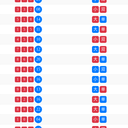
08
小
双
3
3
2
14
大
单
5
1
8
11
大
单
1
5
5
10
小
双
4
5
1
12
大
双
7
1
4
20
大
单
8
6
6
15
小
双
0
8
7
16
小
单
1
9
6
13
大
单
9
3
1
16
大
单
9
2
5
22
大
单
8
9
5
04
小
单
1
0
3