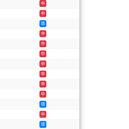
中
中
错
中
中
中
中
中
中
中
错
中
错