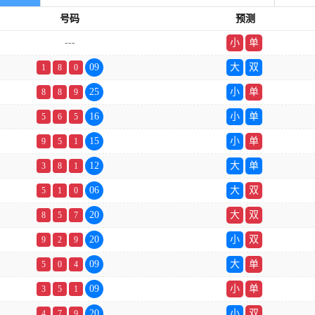
号码
预测
---
小
单
09
大
双
1
8
0
25
小
单
8
8
9
16
小
单
5
6
5
15
小
单
9
5
1
12
大
单
3
8
1
06
大
双
5
1
0
20
大
双
8
5
7
20
小
双
9
2
9
09
大
单
5
0
4
09
小
单
3
5
1
20
小
双
4
7
9