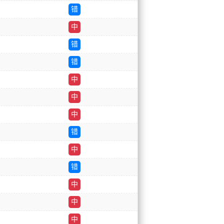
错
中
错
错
中
中
中
错
中
错
中
中
中