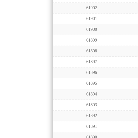
61902
61901
61900
61899
61898
61897
61896
61895
61894
61893
61892
61891
61890