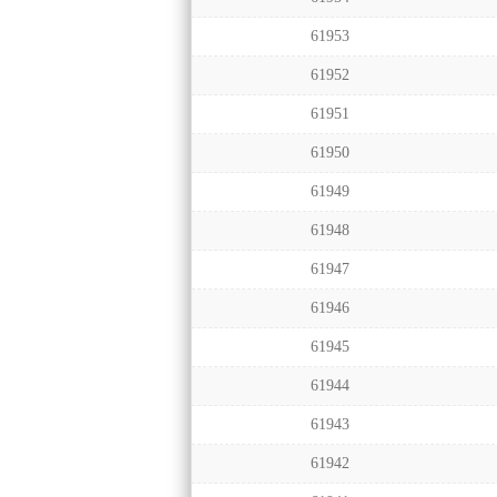
61953
61952
61951
61950
61949
61948
61947
61946
61945
61944
61943
61942