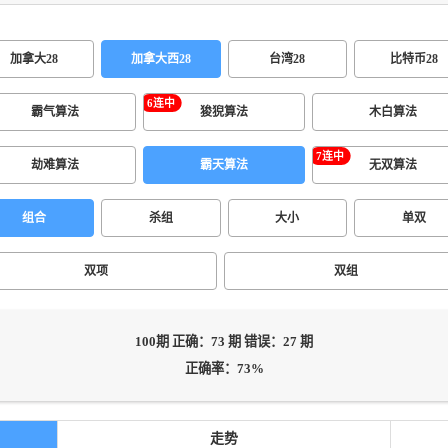
加拿大28
加拿大西28
台湾28
比特币28
霸气算法
狻猊算法
木白算法
劫难算法
霸天算法
无双算法
组合
杀组
大小
单双
双项
双组
100期 正确：73 期 错误：27 期
正确率：73%
走势