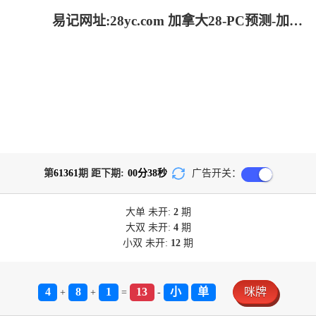
易记网址:28yc.com 加拿大28-PC预测-加拿大pc预测结果走势|加拿大28预测开奖官网咪牌|飞飞28加拿大在线预测_火热研究!
第
61361
期 距下期:
00
分
38
秒
广告开关：
大单
未开:
2
期
大双
未开:
4
期
小双
未开:
12
期
4
8
1
13
小
单
咪牌
+
+
=
-