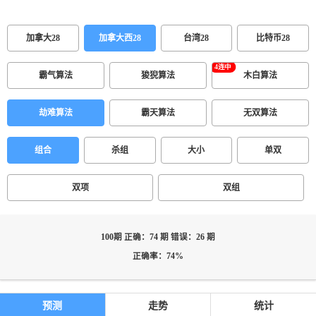
加拿大28
加拿大西28
台湾28
比特币28
霸气算法
狻猊算法
木白算法
劫难算法
霸天算法
无双算法
组合
杀组
大小
单双
双项
双组
100期 正确：74 期 错误：26 期
正确率：74%
预测
走势
统计