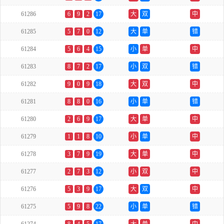
61286
6
9
2
17
大
双
中
61285
5
7
0
12
大
单
错
61284
5
6
4
15
小
单
中
61283
8
7
2
17
小
双
错
61282
9
0
9
18
大
双
中
61281
8
8
0
16
小
单
错
61280
2
6
9
17
大
单
中
61279
1
1
8
10
小
单
中
61278
3
7
9
19
大
单
中
61277
2
7
3
12
小
双
中
61276
5
3
9
17
大
双
中
61275
5
9
8
22
小
单
错