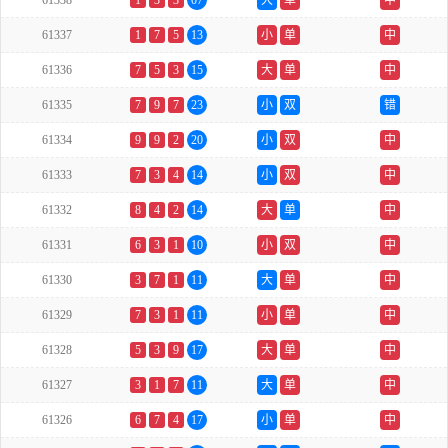
61338
1
3
3
07
大
单
中
61337
1
7
5
13
小
单
中
61336
7
5
3
15
大
单
中
61335
7
9
7
23
小
双
错
61334
9
9
2
20
小
双
中
61333
7
3
4
14
小
双
中
61332
8
4
2
14
大
单
中
61331
6
3
1
10
小
双
中
61330
3
7
1
11
大
单
中
61329
7
3
1
11
小
单
中
61328
5
3
9
17
大
单
中
61327
3
1
7
11
大
单
中
61326
6
7
4
17
小
单
中