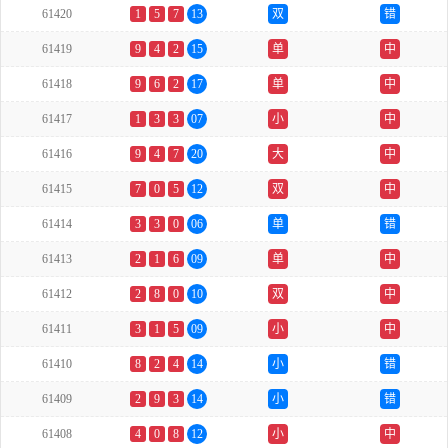
61420
1
5
7
13
双
错
61419
9
4
2
15
单
中
61418
9
6
2
17
单
中
61417
1
3
3
07
小
中
61416
9
4
7
20
大
中
61415
7
0
5
12
双
中
61414
3
3
0
06
单
错
61413
2
1
6
09
单
中
61412
2
8
0
10
双
中
61411
3
1
5
09
小
中
61410
8
2
4
14
小
错
61409
2
9
3
14
小
错
61408
4
0
8
12
小
中