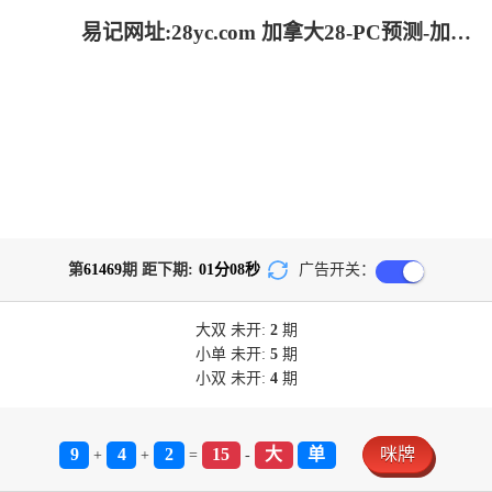
易记网址:28yc.com 加拿大28-PC预测-加拿大pc预测结果走势|加拿大28预测开奖官网咪牌|飞飞28加拿大在线预测_火热研究!
第
61469
期 距下期:
01
分
08
秒
广告开关：
大双
未开:
2
期
小单
未开:
5
期
小双
未开:
4
期
9
4
2
15
大
单
咪牌
+
+
=
-