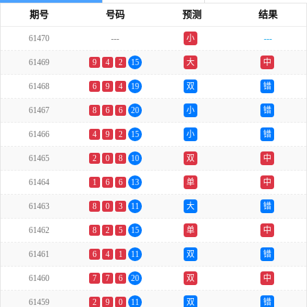
期号
号码
预测
结果
61470
---
小
---
61469
9
4
2
15
大
中
61468
6
9
4
19
双
错
61467
8
6
6
20
小
错
61466
4
9
2
15
小
错
61465
2
0
8
10
双
中
61464
1
6
6
13
单
中
61463
8
0
3
11
大
错
61462
8
2
5
15
单
中
61461
6
4
1
11
双
错
61460
7
7
6
20
双
中
61459
2
9
0
11
双
错