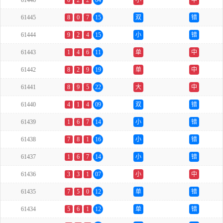
61446
0
2
2
04
小
中
61445
8
0
7
15
双
错
61444
9
2
4
15
小
错
61443
1
4
6
11
单
中
61442
8
2
9
19
单
中
61441
8
9
5
22
大
中
61440
4
1
4
09
双
错
61439
1
6
7
14
小
错
61438
7
8
1
16
小
错
61437
1
6
7
14
小
错
61436
3
3
1
07
小
中
61435
7
5
0
12
单
错
61434
5
6
1
12
单
错