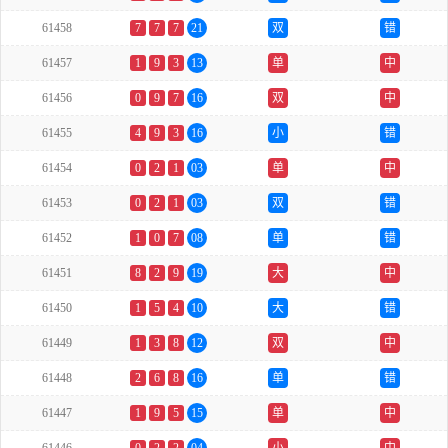
61458
7
7
7
21
双
错
61457
1
9
3
13
单
中
61456
0
9
7
16
双
中
61455
4
9
3
16
小
错
61454
0
2
1
03
单
中
61453
0
2
1
03
双
错
61452
1
0
7
08
单
错
61451
8
2
9
19
大
中
61450
1
5
4
10
大
错
61449
1
3
8
12
双
中
61448
2
6
8
16
单
错
61447
1
9
5
15
单
中