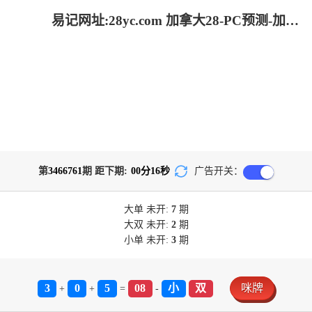
易记网址:28yc.com 加拿大28-PC预测-加拿大pc预测结果走势|加拿大28预测开奖官网咪牌|飞飞28加拿大在线预测_火热研究!
第
3466761
期 距下期:
00
分
16
秒
广告开关：
大单
未开:
7
期
大双
未开:
2
期
小单
未开:
3
期
3
0
5
08
小
双
咪牌
+
+
=
-