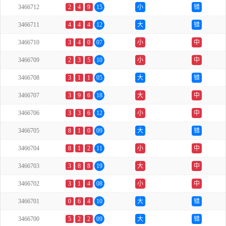
3466712
2
4
9
15
小
错
3466711
4
4
4
12
大
错
3466710
3
4
0
07
小
中
3466709
2
3
5
10
小
中
3466708
3
1
1
05
大
错
3466707
3
9
6
18
大
中
3466706
3
3
6
12
小
中
3466705
8
1
0
09
大
错
3466704
8
1
2
11
小
中
3466703
3
8
8
19
大
中
3466702
3
1
4
08
小
中
3466701
0
6
4
10
大
错
3466700
5
2
2
09
大
错