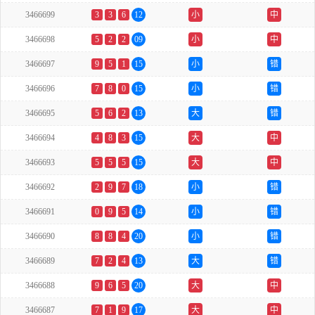
3466699
3
3
6
12
小
中
3466698
5
2
2
09
小
中
3466697
9
5
1
15
小
错
3466696
7
8
0
15
小
错
3466695
5
6
2
13
大
错
3466694
4
8
3
15
大
中
3466693
5
5
5
15
大
中
3466692
2
9
7
18
小
错
3466691
0
9
5
14
小
错
3466690
8
8
4
20
小
错
3466689
7
2
4
13
大
错
3466688
9
6
5
20
大
中
3466687
7
1
9
17
大
中