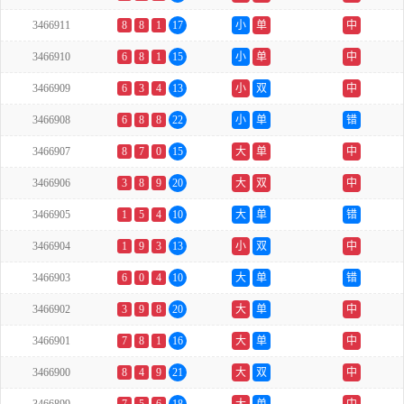
3466911
8
8
1
17
小
单
中
3466910
6
8
1
15
小
单
中
3466909
6
3
4
13
小
双
中
3466908
6
8
8
22
小
单
错
3466907
8
7
0
15
大
单
中
3466906
3
8
9
20
大
双
中
3466905
1
5
4
10
大
单
错
3466904
1
9
3
13
小
双
中
3466903
6
0
4
10
大
单
错
3466902
3
9
8
20
大
单
中
3466901
7
8
1
16
大
单
中
3466900
8
4
9
21
大
双
中