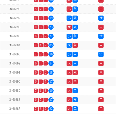
3466899
7
5
6
18
大
单
中
3466898
5
2
5
12
小
单
中
3466897
1
9
9
19
小
双
错
3466896
9
6
8
23
大
双
中
3466895
8
5
9
22
小
单
错
3466894
2
1
2
05
大
单
中
3466893
4
7
5
16
小
单
错
3466892
6
4
4
14
大
单
中
3466891
6
6
6
18
大
双
中
3466890
6
4
7
17
大
单
中
3466889
7
1
8
16
大
单
中
3466888
6
7
4
17
大
双
中
3466887
7
8
7
22
大
单
中