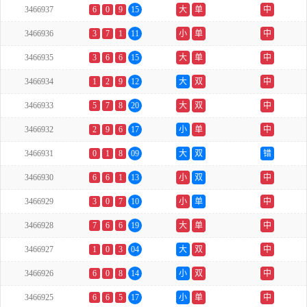
3466937
6
0
9
15
大
单
中
3466936
3
7
1
11
小
单
中
3466935
3
6
6
15
大
单
中
3466934
1
2
9
12
大
双
中
3466933
5
7
8
20
大
双
中
3466932
2
9
6
17
小
单
中
3466931
0
1
8
09
大
双
错
3466930
6
6
1
13
小
双
中
3466929
3
0
7
10
小
单
中
3466928
7
6
6
19
大
单
中
3466927
1
0
3
04
大
双
中
3466926
6
0
8
14
小
双
中
3466925
6
6
5
17
小
单
中