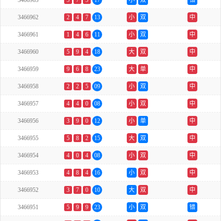
3466963
5
7
5
17
小
双
错
3466962
2
4
7
13
小
双
中
3466961
1
4
6
11
小
双
中
3466960
5
9
4
18
大
双
中
3466959
9
6
8
23
大
单
中
3466958
2
2
5
09
小
双
中
3466957
4
4
0
08
小
双
中
3466956
3
9
0
12
小
单
中
3466955
5
8
2
15
大
双
中
3466954
4
0
4
08
小
双
中
3466953
4
8
4
16
小
双
中
3466952
3
7
0
10
大
双
中
3466951
5
9
9
23
小
双
错