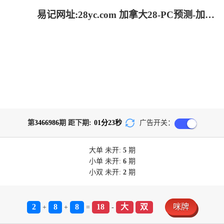
易记网址:28yc.com 加拿大28-PC预测-加拿大pc预测结果走势|加拿大28预测开奖官网咪牌|飞飞28加拿大在线预测_火热研究!
第
3466986
期 距下期:
01
分
23
秒
广告开关：
大单
未开:
5
期
小单
未开:
6
期
小双
未开:
2
期
2
8
8
18
大
双
咪牌
+
+
=
-