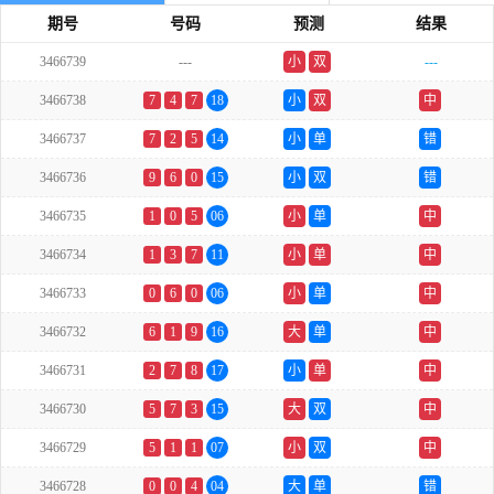
期号
号码
预测
结果
3466739
---
小
双
---
3466738
7
4
7
18
小
双
中
3466737
7
2
5
14
小
单
错
3466736
9
6
0
15
小
双
错
3466735
1
0
5
06
小
单
中
3466734
1
3
7
11
小
单
中
3466733
0
6
0
06
小
单
中
3466732
6
1
9
16
大
单
中
3466731
2
7
8
17
小
单
中
3466730
5
7
3
15
大
双
中
3466729
5
1
1
07
小
双
中
3466728
0
0
4
04
大
单
错