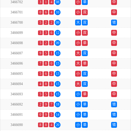
3466702
3
1
4
08
小
单
中
3466701
0
6
4
10
小
双
中
3466700
5
2
2
09
大
双
错
3466699
3
3
6
12
小
双
中
3466698
5
2
2
09
小
单
中
3466697
9
5
1
15
大
双
中
3466696
7
8
0
15
大
单
中
3466695
5
6
2
13
小
双
中
3466694
4
8
3
15
大
双
中
3466693
5
5
5
15
小
单
中
3466692
2
9
7
18
小
单
错
3466691
0
9
5
14
小
单
错
3466690
8
8
4
20
小
单
错