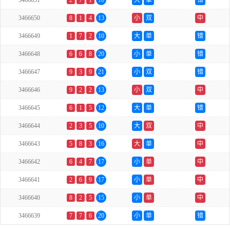
3466651
2
7
1
10
大
单
错
3466650
8
1
4
13
小
双
中
3466649
1
7
2
10
大
单
错
3466648
6
6
8
20
小
单
错
3466647
9
3
9
21
小
双
错
3466646
9
2
2
13
小
双
中
3466645
6
1
5
12
大
单
错
3466644
2
3
5
10
大
双
中
3466643
5
8
3
16
大
单
中
3466642
6
4
7
17
小
单
中
3466641
2
6
9
17
小
单
中
3466640
8
2
5
15
小
单
中
3466639
7
7
6
20
小
单
错