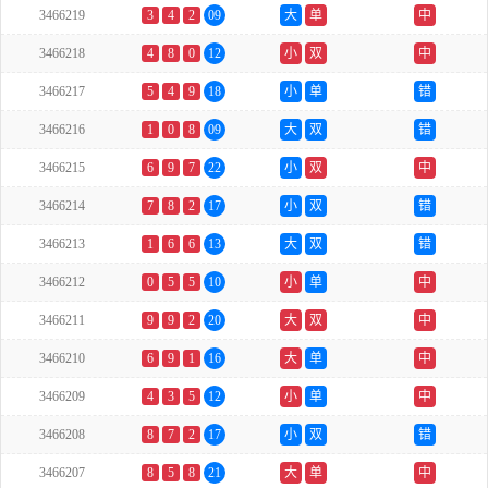
3466219
3
4
2
09
大
单
中
3466218
4
8
0
12
小
双
中
3466217
5
4
9
18
小
单
错
3466216
1
0
8
09
大
双
错
3466215
6
9
7
22
小
双
中
3466214
7
8
2
17
小
双
错
3466213
1
6
6
13
大
双
错
3466212
0
5
5
10
小
单
中
3466211
9
9
2
20
大
双
中
3466210
6
9
1
16
大
单
中
3466209
4
3
5
12
小
单
中
3466208
8
7
2
17
小
双
错
3466207
8
5
8
21
大
单
中