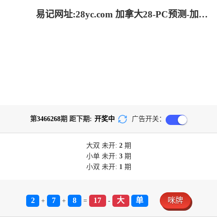
易记网址:28yc.com 加拿大28-PC预测-加拿大pc预测结果走势|加拿大28预测开奖官网咪牌|飞飞28加拿大在线预测_火热研究!
第
3466268
期 距下期:
开奖中
广告开关：
大双
未开:
2
期
小单
未开:
3
期
小双
未开:
1
期
2
7
8
17
大
单
咪牌
+
+
=
-