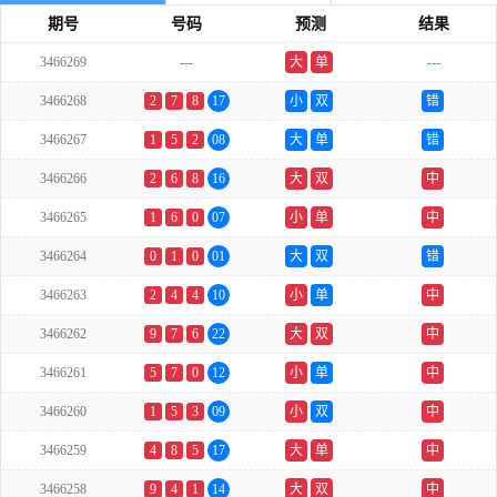
期号
号码
预测
结果
3466269
---
大
单
---
3466268
2
7
8
17
小
双
错
3466267
1
5
2
08
大
单
错
3466266
2
6
8
16
大
双
中
3466265
1
6
0
07
小
单
中
3466264
0
1
0
01
大
双
错
3466263
2
4
4
10
小
单
中
3466262
9
7
6
22
大
双
中
3466261
5
7
0
12
小
单
中
3466260
1
5
3
09
小
双
中
3466259
4
8
5
17
大
单
中
3466258
9
4
1
14
大
双
中