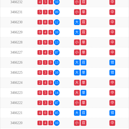
3466232
4
5
1
10
小
双
中
3466231
5
3
1
09
小
单
中
3466230
1
8
3
12
大
双
中
3466229
0
4
6
10
大
双
中
3466228
1
9
3
13
小
单
中
3466227
1
4
2
07
小
单
中
3466226
3
1
9
13
大
双
错
3466225
0
3
7
10
大
单
错
3466224
2
4
9
15
大
单
中
3466223
0
5
9
14
大
单
中
3466222
2
3
2
07
小
单
中
3466221
4
0
1
05
大
双
错
3466220
1
4
5
10
小
双
中