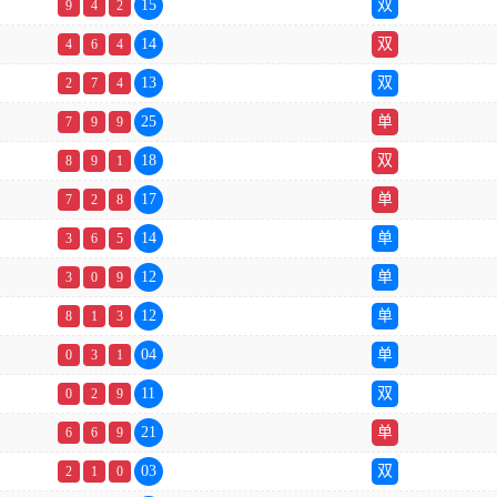
15
双
9
4
2
14
双
4
6
4
13
双
2
7
4
25
单
7
9
9
18
双
8
9
1
17
单
7
2
8
14
单
3
6
5
12
单
3
0
9
12
单
8
1
3
04
单
0
3
1
11
双
0
2
9
21
单
6
6
9
03
双
2
1
0