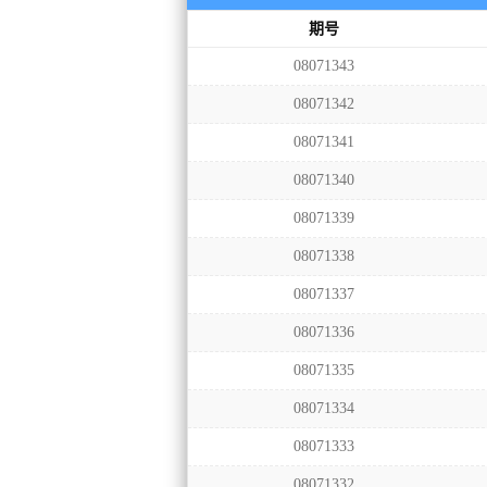
期号
08071343
08071342
08071341
08071340
08071339
08071338
08071337
08071336
08071335
08071334
08071333
08071332