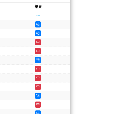
结果
---
错
错
中
中
错
中
中
中
错
中
错