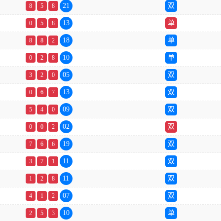
21
双
8
5
8
13
单
0
5
8
18
单
8
8
2
10
单
0
2
8
05
双
3
2
0
13
双
0
6
7
09
双
5
4
0
02
双
0
0
2
19
双
7
6
6
11
双
3
7
1
11
双
1
2
8
07
双
4
1
2
10
单
2
5
3