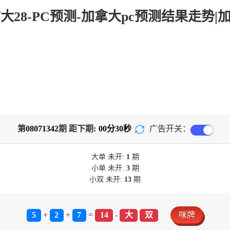
第
08071342
期 距下期:
00
分
30
秒
广告开关：
大单
未开:
1
期
小单
未开:
3
期
小双
未开:
13
期
5
+
2
+
7
=
14
-
大
双
咪牌