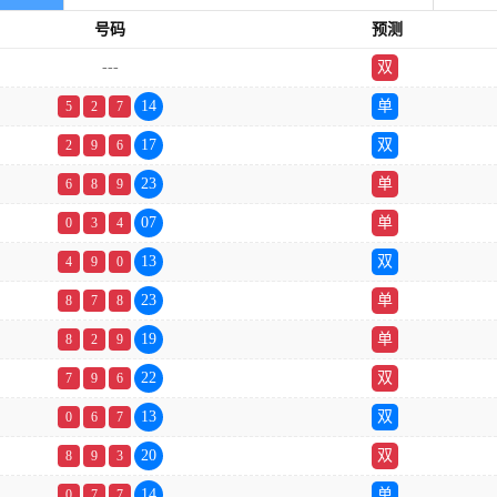
号码
预测
---
双
14
单
5
2
7
17
双
2
9
6
23
单
6
8
9
07
单
0
3
4
13
双
4
9
0
23
单
8
7
8
19
单
8
2
9
22
双
7
9
6
13
双
0
6
7
20
双
8
9
3
14
单
0
7
7