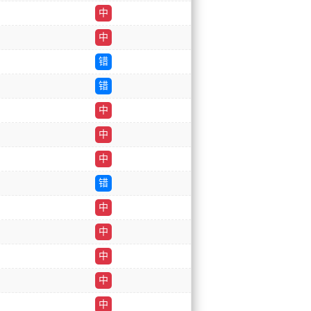
中
中
错
错
中
中
中
错
中
中
中
中
中