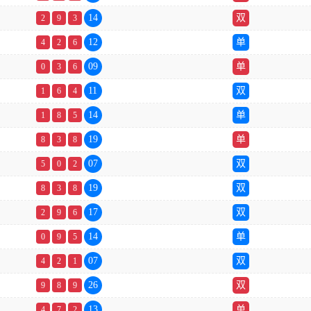
14
双
2
9
3
12
单
4
2
6
09
单
0
3
6
11
双
1
6
4
14
单
1
8
5
19
单
8
3
8
07
双
5
0
2
19
双
8
3
8
17
双
2
9
6
14
单
0
9
5
07
双
4
2
1
26
双
9
8
9
13
单
4
7
2