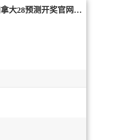
易记网址:28yc.com 加拿大28-PC预测-加拿大pc预测结果走势|加拿大28预测开奖官网咪牌|飞飞28加拿大在线预测_火热研究!