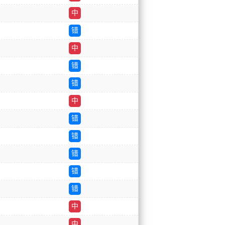
中
错
中
错
错
中
错
错
错
错
错
中
中