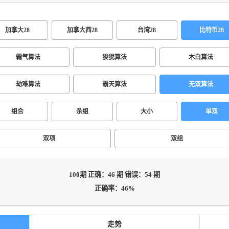
加拿大28
加拿大西28
台湾28
比特币28
霸气算法
狻猊算法
木白算法
劫难算法
霸天算法
无双算法
组合
杀组
大小
单双
双项
双组
100期 正确：46 期 错误：54 期
正确率：46%
走势