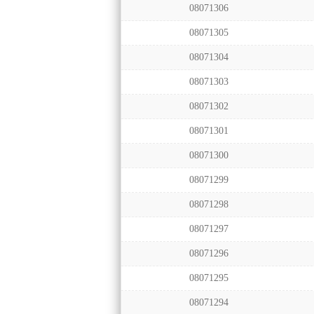
08071306
08071305
08071304
08071303
08071302
08071301
08071300
08071299
08071298
08071297
08071296
08071295
08071294