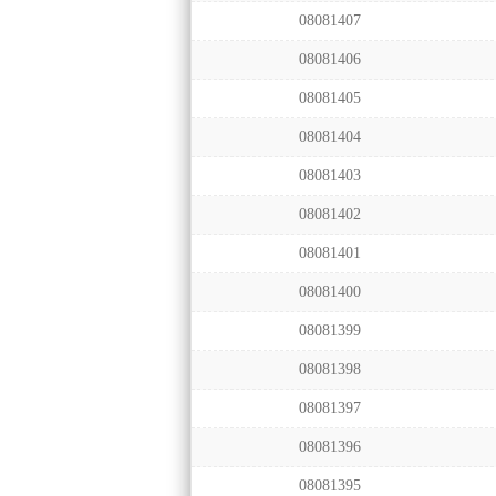
08081407
08081406
08081405
08081404
08081403
08081402
08081401
08081400
08081399
08081398
08081397
08081396
08081395