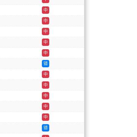
中
中
中
中
中
错
中
中
中
中
中
错