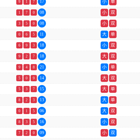
17
小
单
9
1
7
08
小
双
1
7
0
08
小
双
3
5
0
11
大
单
0
6
5
18
小
双
6
9
3
18
大
双
9
2
7
21
小
单
9
4
8
14
大
双
5
0
9
15
大
单
5
3
7
13
大
单
8
2
3
06
大
双
0
1
5
16
小
双
8
3
5
09
小
双
7
2
0