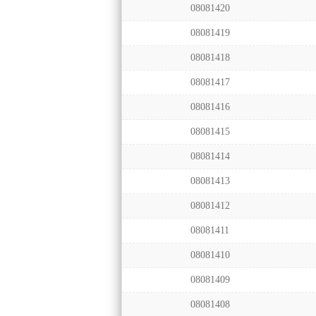
08081420
08081419
08081418
08081417
08081416
08081415
08081414
08081413
08081412
08081411
08081410
08081409
08081408