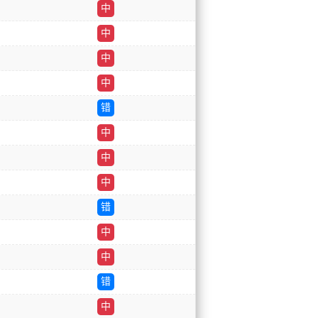
中
中
中
中
错
中
中
中
错
中
中
错
中