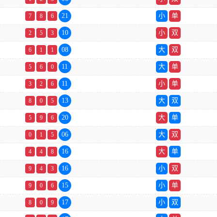
21
小
单
7
8
6
10
小
双
2
5
3
08
大
双
6
1
1
11
大
单
5
6
0
11
小
单
3
2
6
13
大
双
8
0
5
20
大
单
5
9
6
06
大
双
0
1
5
16
大
单
4
4
8
16
小
双
9
4
3
15
小
单
9
0
6
17
小
双
8
0
9