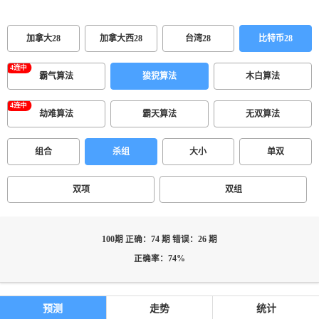
加拿大28
加拿大西28
台湾28
比特币28
霸气算法
狻猊算法
木白算法
劫难算法
霸天算法
无双算法
组合
杀组
大小
单双
双项
双组
100期 正确：74 期 错误：26 期
正确率：74%
预测
走势
统计