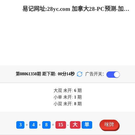
易记网址:28yc.com 加拿大28-PC预测-加拿大pc预测结果走势|加拿大28预测开奖官网咪牌|飞飞28加拿大在线预测_火热研究!
第
08061350
期 距下期:
00
分
14
秒
广告开关：
大双
未开:
6
期
小单
未开:
1
期
小双
未开:
8
期
3
4
8
15
大
单
咪牌
+
+
=
-