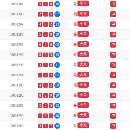
小单
08061301
5
5
0
10
殺
中
小双
08061300
2
0
5
07
殺
中
小双
08061299
4
7
2
13
殺
中
小单
08061298
5
5
9
19
殺
中
大双
08061297
0
2
6
08
殺
中
大双
08061296
8
8
3
19
殺
中
大双
08061295
3
0
8
11
殺
中
大双
08061294
1
2
2
05
殺
中
小双
08061293
4
3
2
09
殺
中
小单
08061292
8
2
9
19
殺
中
大单
08061291
3
5
5
13
殺
中
大双
08061290
1
8
1
10
殺
中
小双
08061289
3
6
7
16
殺
中