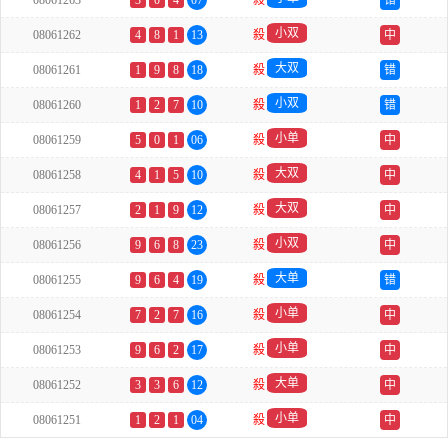
08061263
3
0
4
07
殺
错
小双
08061262
4
8
1
13
殺
中
大双
08061261
1
9
8
18
殺
错
小双
08061260
1
2
7
10
殺
错
小单
08061259
5
0
1
06
殺
中
大双
08061258
4
1
5
10
殺
中
大双
08061257
2
1
9
12
殺
中
小双
08061256
9
6
8
23
殺
中
大单
08061255
9
6
4
19
殺
错
小单
08061254
7
2
7
16
殺
中
小单
08061253
9
6
2
17
殺
中
大单
08061252
3
3
6
12
殺
中
小单
08061251
1
2
1
04
殺
中