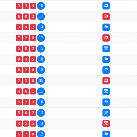
10
单
3
3
4
17
单
6
9
2
14
单
3
9
2
17
单
7
2
8
15
双
5
8
2
18
单
9
4
5
18
单
8
2
8
05
单
2
3
0
11
双
4
6
1
10
单
5
2
3
13
双
5
6
2
14
双
4
5
5
12
单
5
7
0