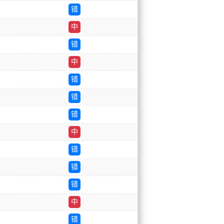
错
中
错
中
错
错
错
中
错
错
错
中
错