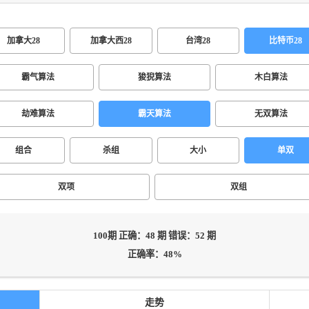
加拿大28
加拿大西28
台湾28
比特币28
霸气算法
狻猊算法
木白算法
劫难算法
霸天算法
无双算法
组合
杀组
大小
单双
双项
双组
100期 正确：48 期 错误：52 期
正确率：48%
走势