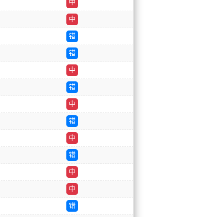
中
中
错
错
中
错
中
错
中
错
中
中
错