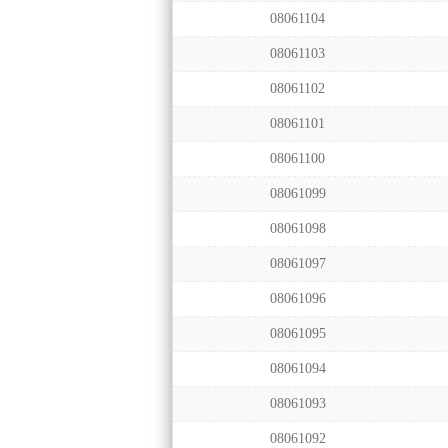
08061104
08061103
08061102
08061101
08061100
08061099
08061098
08061097
08061096
08061095
08061094
08061093
08061092