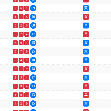
09
双
2
6
1
10
双
1
1
8
08
单
0
2
6
17
单
6
7
4
15
双
5
9
1
25
双
9
7
9
10
单
5
4
1
18
双
8
1
9
17
双
8
5
4
13
单
0
9
4
13
单
1
9
3
15
双
4
2
9