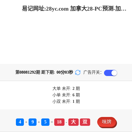
易记网址:28yc.com 加拿大28-PC预测-加拿大pc预测结果走势|加拿大28预测开奖官网咪牌|飞飞28加拿大在线预测_火热研究!
第
08081292
期 距下期:
00
分
03
秒
广告开关：
大单
未开:
2
期
小单
未开:
6
期
小双
未开:
1
期
4
9
5
18
大
双
咪牌
+
+
=
-