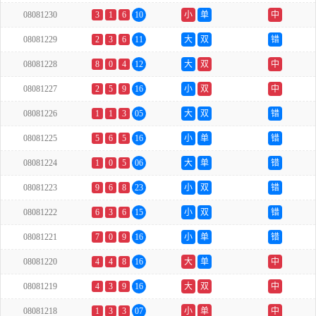
08081230
3
1
6
10
小
单
中
08081229
2
3
6
11
大
双
错
08081228
8
0
4
12
大
双
中
08081227
2
5
9
16
小
双
中
08081226
1
1
3
05
大
双
错
08081225
5
6
5
16
小
单
错
08081224
1
0
5
06
大
单
错
08081223
9
6
8
23
小
双
错
08081222
6
3
6
15
小
双
错
08081221
7
0
9
16
小
单
错
08081220
4
4
8
16
大
单
中
08081219
4
3
9
16
大
双
中
08081218
1
3
3
07
小
单
中