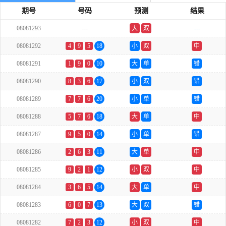
期号
号码
预测
结果
08081293
---
大
双
---
08081292
4
9
5
18
小
双
中
08081291
1
9
0
10
大
单
错
08081290
8
3
6
17
小
双
错
08081289
7
7
6
20
小
单
错
08081288
5
7
6
18
大
单
中
08081287
9
5
0
14
小
单
错
08081286
2
6
3
11
大
单
中
08081285
9
2
1
12
小
双
中
08081284
3
6
5
14
大
单
中
08081283
6
0
7
13
大
双
错
08081282
7
2
3
12
小
双
中