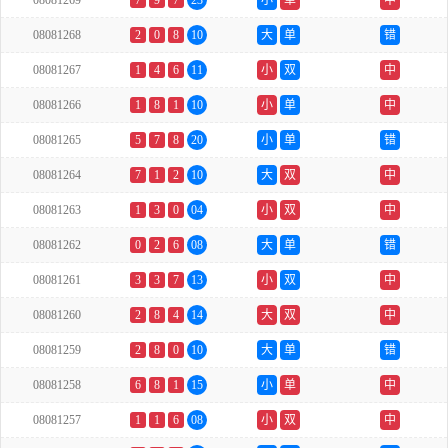
08081269
7
9
7
23
小
单
中
08081268
2
0
8
10
大
单
错
08081267
1
4
6
11
小
双
中
08081266
1
8
1
10
小
单
中
08081265
5
7
8
20
小
单
错
08081264
7
1
2
10
大
双
中
08081263
1
3
0
04
小
双
中
08081262
0
2
6
08
大
单
错
08081261
3
3
7
13
小
双
中
08081260
2
8
4
14
大
双
中
08081259
2
8
0
10
大
单
错
08081258
6
8
1
15
小
单
中
08081257
1
1
6
08
小
双
中