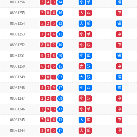
08081256
7
4
3
14
小
单
错
08081255
2
8
6
16
大
双
中
08081254
5
2
5
12
大
单
错
08081253
1
4
6
11
小
单
中
08081252
8
0
2
10
小
双
中
08081251
9
3
8
20
小
单
错
08081250
6
4
5
15
大
双
中
08081249
2
0
1
03
大
双
错
08081248
5
3
9
17
小
双
错
08081247
2
2
4
08
小
双
中
08081246
1
9
3
13
小
单
中
08081245
7
0
6
13
大
单
中
08081244
3
9
5
17
大
单
中