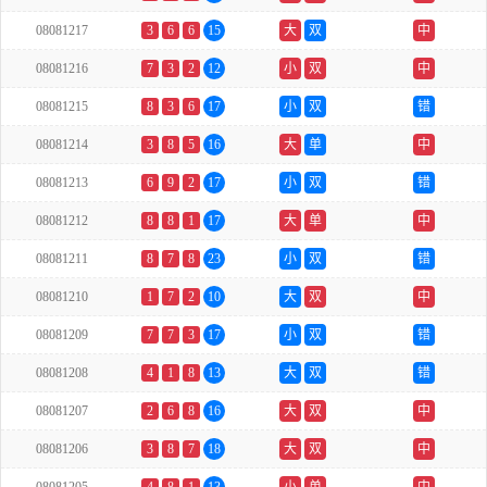
08081217
3
6
6
15
大
双
中
08081216
7
3
2
12
小
双
中
08081215
8
3
6
17
小
双
错
08081214
3
8
5
16
大
单
中
08081213
6
9
2
17
小
双
错
08081212
8
8
1
17
大
单
中
08081211
8
7
8
23
小
双
错
08081210
1
7
2
10
大
双
中
08081209
7
7
3
17
小
双
错
08081208
4
1
8
13
大
双
错
08081207
2
6
8
16
大
双
中
08081206
3
8
7
18
大
双
中