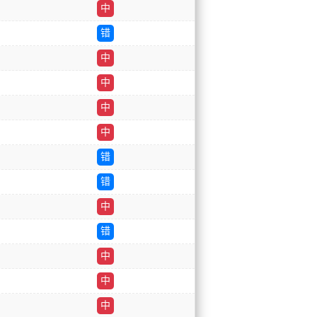
中
错
中
中
中
中
错
错
中
错
中
中
中