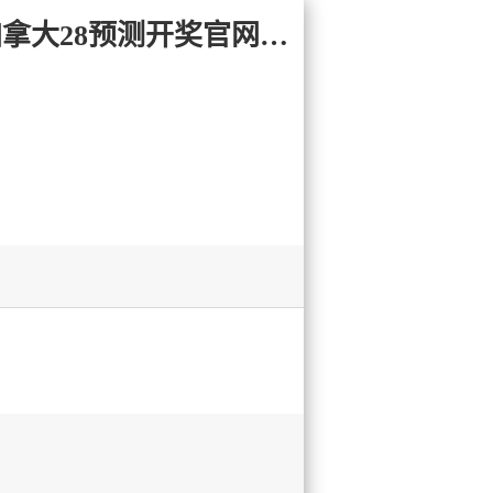
易记网址:28yc.com 加拿大28-PC预测-加拿大pc预测结果走势|加拿大28预测开奖官网咪牌|飞飞28加拿大在线预测_火热研究!