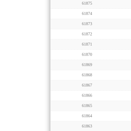
61875
61874
61873
61872
61871
61870
61869
61868
61867
61866
61865
61864
61863