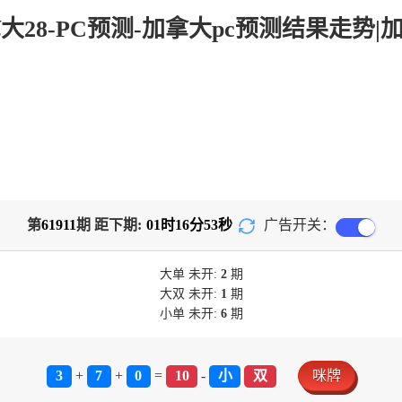
第
61911
期 距下期:
01
时
16
分
53
秒
广告开关：
大单
未开:
2
期
大双
未开:
1
期
小单
未开:
6
期
3
+
7
+
0
=
10
-
小
双
咪牌