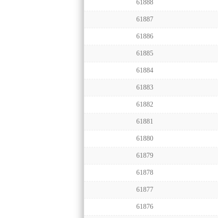
61888
61887
61886
61885
61884
61883
61882
61881
61880
61879
61878
61877
61876