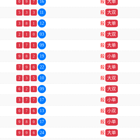
16
殺
大单
0
9
7
11
殺
大双
5
3
3
12
殺
大单
3
8
1
03
殺
大双
2
1
0
09
殺
大单
1
7
1
19
殺
小单
9
8
2
22
殺
大单
7
9
6
10
殺
大双
2
3
5
09
殺
大双
6
2
1
17
殺
小单
3
7
7
13
殺
小双
0
7
6
17
殺
小单
9
8
0
24
殺
大单
9
9
6