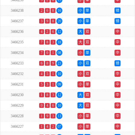
3466239
5
2
6
13
小
单
中
3466238
2
6
8
16
小
单
错
3466237
3
9
8
20
小
单
错
3466236
4
2
6
12
大
双
中
3466235
7
8
3
18
大
双
中
3466234
7
0
1
08
小
单
中
3466233
6
8
9
23
小
双
错
3466232
4
5
1
10
小
双
中
3466231
5
3
1
09
小
单
中
3466230
1
8
3
12
大
双
中
3466229
0
4
6
10
大
双
中
3466228
1
9
3
13
小
单
中
3466227
1
4
2
07
小
单
中