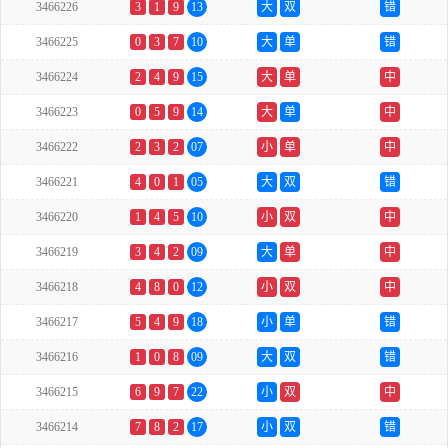
3466226
3
1
9
13
大
双
错
3466225
0
3
7
10
大
单
错
3466224
2
4
9
15
大
单
中
3466223
0
5
9
14
大
单
中
3466222
2
3
2
07
小
单
中
3466221
4
0
1
05
大
双
错
3466220
1
4
5
10
小
双
中
3466219
3
4
2
09
大
单
中
3466218
4
8
0
12
小
双
中
3466217
5
4
9
18
小
单
错
3466216
1
0
8
09
大
双
错
3466215
6
9
7
22
小
双
中
3466214
7
8
2
17
小
双
错