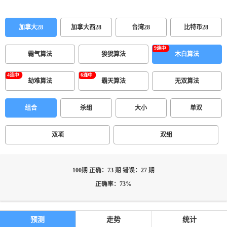
加拿大28
加拿大西28
台湾28
比特币28
霸气算法
狻猊算法
木白算法
劫难算法
霸天算法
无双算法
组合
杀组
大小
单双
双项
双组
100期 正确：73 期 错误：27 期
正确率：73%
预测
走势
统计