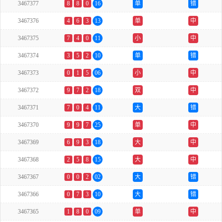
3467377
8
8
0
16
单
错
3467376
4
6
3
13
单
中
3467375
7
4
0
11
小
中
3467374
3
5
2
10
单
错
3467373
0
1
5
06
小
中
3467372
9
7
2
18
双
中
3467371
7
0
4
11
大
错
3467370
9
9
7
25
单
中
3467369
6
9
3
18
大
中
3467368
2
5
8
15
大
中
3467367
0
0
2
02
大
错
3467366
0
7
3
10
大
错
3467365
1
8
0
09
单
中