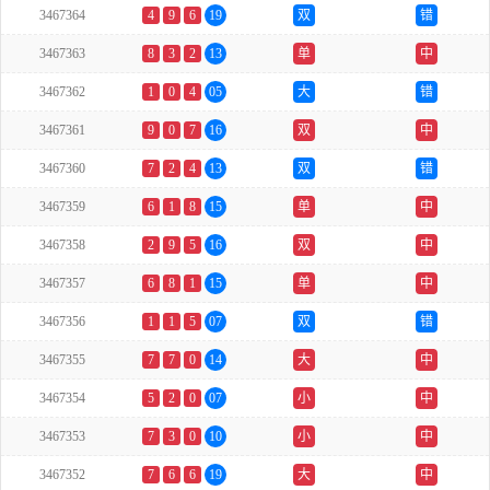
3467364
4
9
6
19
双
错
3467363
8
3
2
13
单
中
3467362
1
0
4
05
大
错
3467361
9
0
7
16
双
中
3467360
7
2
4
13
双
错
3467359
6
1
8
15
单
中
3467358
2
9
5
16
双
中
3467357
6
8
1
15
单
中
3467356
1
1
5
07
双
错
3467355
7
7
0
14
大
中
3467354
5
2
0
07
小
中
3467353
7
3
0
10
小
中
3467352
7
6
6
19
大
中