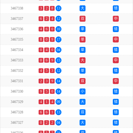
3467338
3
2
8
13
大
错
3467337
6
2
4
12
双
中
3467336
4
6
0
10
单
错
3467335
8
0
9
17
单
中
3467334
0
4
0
04
单
错
3467333
0
6
9
15
大
中
3467332
4
5
3
12
单
错
3467331
2
3
9
14
双
中
3467330
9
5
0
14
小
错
3467329
4
1
4
09
大
错
3467328
6
6
1
13
双
错
3467327
0
2
2
04
大
错